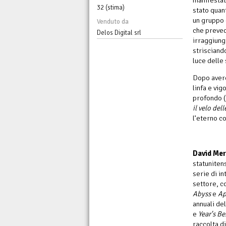
32 (stima)
stato quan
un gruppo 
Venduto da
che preved
Delos Digital srl
irraggiungi
strisciand
luce delle 
Dopo averc
linfa e vi
profondo (
il velo dell
l’eterno co
David Mer
statunitens
serie di in
settore, 
Abyss
e
Ap
annuali del
e
Year's B
raccolta d