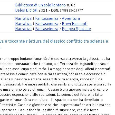
Biblioteca di un sole lontano
n. 63
Delos Digital
2021 -
ISBN: 9788825417777
Narrativa
⟩
Fantascienza
⟩
Avventura
Narrativa
⟩
Fantascienza
⟩
Brevi Racconti
Narrativa
⟩
Fantascienza
⟩
Epopea Spaziale
 e toccante rilettura del classico conflitto tra scienza e
e
o non troppo lontano l’umanità si è sparsa attraverso la galassia, ed ha
stemente constatare che il cosmo, a differenza delle grandi speranze
 un luogo assai cupo e solitario. La maggior parte degli alieni incontrati
interesse a comunicare con la razza umana, con la sola eccezione di
 aliena superiore e arcana: esseri di pura energia, impossibili da
 imperscrutabili e imprevedibili, che sembrano tuttavia avere una sorta
se missionario verso gli umani. Cassie è una giovane malata di cancro
cessiva esposizione alle radiazioni. La scienza del futuro ha fatto
igante e l’umanità ha conquistato lo spazio, ma non ha debellato la
ù terribile. Cassie è giovane e sa che l’aspetta una fine orribile ma non
 speranze. La sua fede in una divinità superiore, che si è forse
 attraverso il “Salvato” – un essere che galleggia in una bolla e in uno