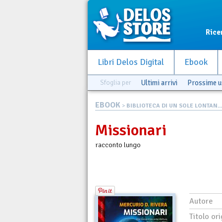
Rice
Libri Delos Digital
Ebook
Sfoglia per
Ultimi arrivi
Prossime u
EBOOK
>
BIBLIOTECA DI UN SOLE LONTAN...
Missionari
racconto lungo
Autore
Titolo ori