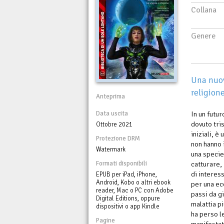
Collana
Genere
Una nuova
religion
Anteprima
Data uscita
In un futur
dovuto tri
Ottobre 2021
iniziali, è
Protezione DRM
non hanno 
Watermark
una specie
Formati disponibili
catturare,
di interes
EPUB per iPad, iPhone,
Android, Kobo o altri ebook
per una ec
reader, Mac o PC con Adobe
passi da g
Digital Editions, oppure
malattia pi
dispositivi o app Kindle
ha perso le
Pagine
manifestata