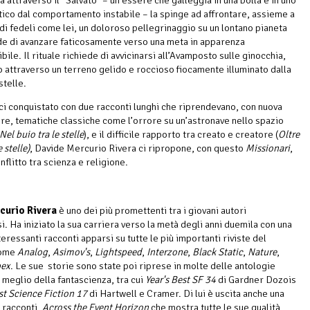
tico dal comportamento instabile – la spinge ad affrontare, assieme a
di fedeli come lei, un doloroso pellegrinaggio su un lontano pianeta
e di avanzare faticosamente verso una meta in apparenza
bile. Il rituale richiede di avvicinarsi all’Avamposto sulle ginocchia,
o attraverso un terreno gelido e roccioso fiocamente illuminato dalla
stelle.
i conquistato con due racconti lunghi che riprendevano, con nuova
gore, tematiche classiche come l’orrore su un’astronave nello spazio
Nel buio tra le stelle
), e il difficile rapporto tra creato e creatore (
Oltre
e stelle)
, Davide Mercurio Rivera ci ripropone, con questo
Missionari
,
nflitto tra scienza e religione.
curio Rivera
è uno dei più promettenti tra i giovani autori
i. Ha iniziato la sua carriera verso la metà degli anni duemila con una
teressanti racconti apparsi su tutte le più importanti riviste del
come
Analog
,
Asimov's
,
Lightspeed
,
Interzone
,
Black Static
,
Nature
,
ex
. Le sue storie sono state poi riprese in molte delle antologie
 meglio della fantascienza, tra cui
Year's Best SF 34
di Gardner Dozois
est Science Fiction 17
di Hartwell e Cramer. Di lui è uscita anche una
i racconti,
Across the Event Horizon
che mostra tutte le sue qualità