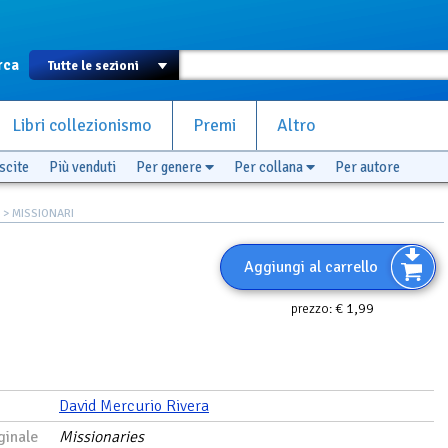
rca
Libri collezionismo
Premi
Altro
scite
Più venduti
Per genere
Per collana
Per autore
> MISSIONARI
Aggiungi al carrello
€ 1,99
prezzo:
David Mercurio Rivera
ginale
Missionaries