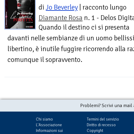
di
Jo Beverley
| racconto lungo
Diamante Rosa
n. 1 - Delos Digit
Quando il destino ci si presenta
davanti nelle sembianze di un uomo belliss
libertino, è inutile fuggire ricorrendo alla r
comunque il sopravvento.
Problemi? Scrivi una mail
Chi siamo
Termini del servizio
L'Associazione
Diritto di recesso
Informazioni sui
Copyright