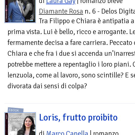
di
Laura Gay
| romanzo breve
Diamante Rosa
n. 6 - Delos Digit
Tra Filippo e Chiara è antipatia a
prima vista. Lui è bello, ricco e arrogante. L
fermamente decisa a fare carriera. Peccato c
Chiara e che fra i due si accenda un’inarres
potrebbe mettere a repentaglio i loro piani. 
lenzuola, come al lavoro, sono scintille? E se
divorata dai sensi di colpa?
EBOOK
Loris, frutto proibito
di
Marco Canella
| romanzo