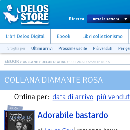
Ricerca
Libri Delos Digital
Ebook
Libri collezionismo
Sfoglia per
Ultimi arrivi
Prossime uscite
Più venduti
Per g
EBOOK
>
COLLANE
>
DELOS DIGITAL
> COLLANA DIAMANTE ROSA
COLLANA DIAMANTE ROSA
Ordina per:
data di arrivo
più vendut
EBOOK
Adorabile bastardo