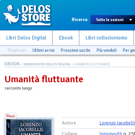
Ricerca
Libri Delos Digital
Ebook
Libri collezionismo
Sfoglia per
Ultimi arrivi
Prossime uscite
Più venduti
Per g
EBOOK
>
INNSMOUTH DELOS DIGITAL
> UMANITÀ FLUTTUANTE
Umanità fluttuante
racconto lungo
Autore
Lorenzo Iacobell
Collana
Innsmouth
n. 25