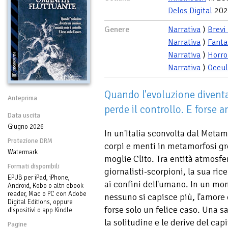
Delos Digital
202
Genere
Narrativa
⟩
Brevi
Narrativa
⟩
Fanta
Narrativa
⟩
Horro
Narrativa
⟩
Occul
Quando l'evoluzione divent
Anteprima
perde il controllo. E forse 
Data uscita
Giugno 2026
In un'Italia sconvolta dal Met
Protezione DRM
corpi e menti in metamorfosi g
Watermark
moglie Clito. Tra entità atmosfer
Formati disponibili
giornalisti-scorpioni, la sua ric
EPUB per iPad, iPhone,
ai confini dell'umano. In un m
Android, Kobo o altri ebook
reader, Mac o PC con Adobe
nessuno si capisce più, l'amore 
Digital Editions, oppure
forse solo un felice caso. Una sa
dispositivi o app Kindle
la solitudine e le derive del ca
Pagine