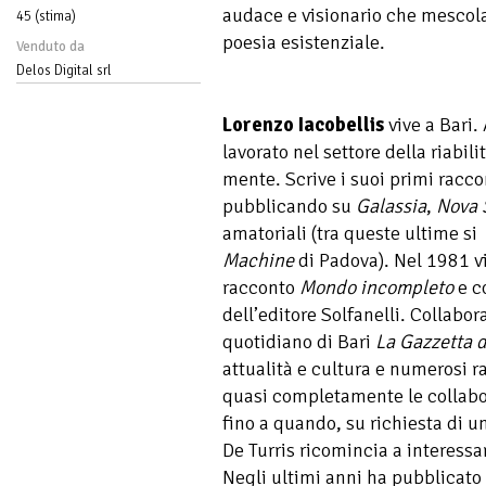
audace e visionario che mescola 
45 (stima)
poesia esistenziale.
Venduto da
Delos Digital srl
Lorenzo Iacobellis
vive a Bari.
lavorato nel settore della riabil
mente. Scrive i suoi primi racco
pubblicando su
Galassia
,
Nova 
amatoriali (tra queste ultime si
Machine
di Padova). Nel 1981 vi
racconto
Mondo incompleto
e c
dell’editore Solfanelli. Collabor
quotidiano di Bari
La Gazzetta 
attualità e cultura e numerosi 
quasi completamente le collabor
fino a quando, su richiesta di u
De Turris ricomincia a interessar
Negli ultimi anni ha pubblicato 