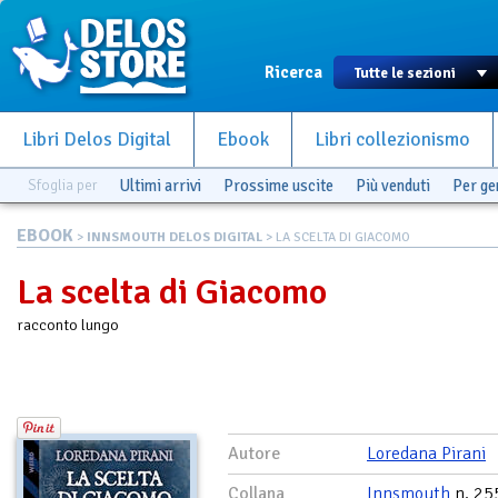
Ricerca
Libri Delos Digital
Ebook
Libri collezionismo
Sfoglia per
Ultimi arrivi
Prossime uscite
Più venduti
Per g
EBOOK
>
INNSMOUTH DELOS DIGITAL
> LA SCELTA DI GIACOMO
La scelta di Giacomo
racconto lungo
Autore
Loredana Pirani
Collana
Innsmouth
n. 25