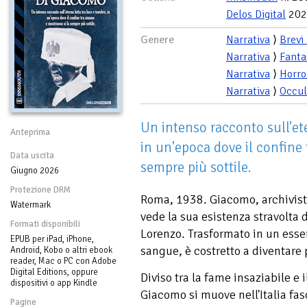
Delos Digital
202
Genere
Narrativa
⟩
Brevi
Narrativa
⟩
Fanta
Narrativa
⟩
Horro
Narrativa
⟩
Occul
Un intenso racconto sull'ete
Anteprima
in un'epoca dove il confine
Data uscita
sempre più sottile.
Giugno 2026
Protezione DRM
Roma, 1938. Giacomo, archivist
Watermark
vede la sua esistenza stravolta 
Formati disponibili
Lorenzo. Trasformato in un esse
EPUB per iPad, iPhone,
sangue, è costretto a diventare 
Android, Kobo o altri ebook
reader, Mac o PC con Adobe
Digital Editions, oppure
Diviso tra la fame insaziabile e
dispositivi o app Kindle
Giacomo si muove nell'Italia fasc
Pagine