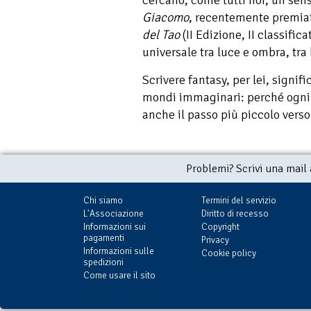
cercano, come tutti noi, un sen
Giacomo
, recentemente premiat
del Tao
(II Edizione, II classifica
universale tra luce e ombra, tra 
Scrivere fantasy, per lei, signif
mondi immaginari: perché ogni s
anche il passo più piccolo vers
Problemi? Scrivi una mail
Chi siamo
Termini del servizio
L'Associazione
Diritto di recesso
Informazioni sui
Copyright
pagamenti
Privacy
Informazioni sulle
Cookie policy
spedizioni
Come usare il sito