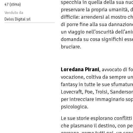
specchia in quella della sua nu
47 (stima)
preservare la propria umanità, d
Venduto da
difficile: arrendersi al mostro c
Delos Digital srl
di porre fine alla sua dannazio
un viaggio nell’oscurità dell’ani
domanda su cosa significhi ess
bruciare.
Loredana Pirani
, avvocato di f
vocazione, coltiva da sempre un
fantasy in tutte le sue sfumatur
Lovecraft, Poe, Troisi, Sanderson
per intrecciare immaginario so
psicologica.
Le sue storie esplorano conflitti 
che plasmano il destino, con per