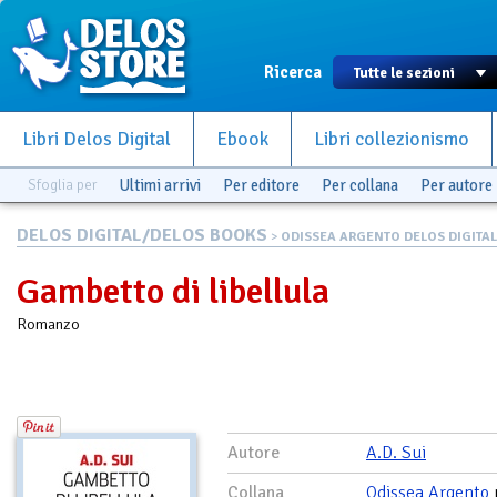
Ricerca
Libri Delos Digital
Ebook
Libri collezionismo
Sfoglia per
Ultimi arrivi
Per editore
Per collana
Per autore
DELOS DIGITAL/DELOS BOOKS
>
ODISSEA ARGENTO DELOS DIGITAL
Gambetto di libellula
Romanzo
Autore
A.D. Sui
Collana
Odissea Argento