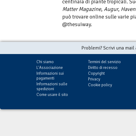
centinaia di piante tropicali. Su
Matter Magazine
,
Augur
,
Haven
può trovare online sulle varie p
@thesuiway.
Problemi? Scrivi una mail
Chi siamo
Termini del servizio
L'Associazione
Diritto di recesso
Informazioni sui
Copyright
pagamenti
Privacy
Informazioni sulle
Cookie policy
spedizioni
Come usare il sito