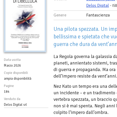
Delos Digital
-
IS
Genere
Fantascienza
Una pilota spezzata. Un imp
bellissima e spietata che vu
guerra che dura da vent’ann
La Regola governa la galassia d
Data uscita
pianeti, annientato sistemi, tras
Marzo 2026
di guerra e propaganda. Ma ora è 
Copie disponibili
dell’impero resiste da vent’anni
ampia disponibilità
Nez Kato un tempo era una delle 
Pagine
184
un incidente – e un tradimento 
vertebra spezzata, un braccio qu
Venduto da
Delos Digital srl
non si è mai spenta. Negli anni 
colpito l’impero dall’ombra.