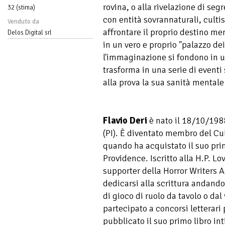
rovina, o alla rivelazione di segr
32 (stima)
con entità sovrannaturali, culti
Venduto da
affrontare il proprio destino men
Delos Digital srl
in un vero e proprio "palazzo dei
l'immaginazione si fondono in un
trasforma in una serie di event
alla prova la sua sanità mentale 
Flavio Deri
è nato il 18/10/198
(PI). È diventato membro del Cu
quando ha acquistato il suo pri
Providence. Iscritto alla H.P. Lo
supporter della Horror Writers 
dedicarsi alla scrittura andand
di gioco di ruolo da tavolo o da
partecipato a concorsi letterari
pubblicato il suo primo libro int