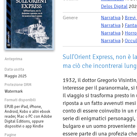
Delos Digital
202
Genere
Narrativa
⟩
Brevi
Narrativa
⟩
Fanta
Narrativa
⟩
Horro
Narrativa
⟩
Occul
Sull'Orient Express, non è l
Anteprima
ma ciò che incontrerai lun
Data uscita
Maggio 2025
1932, il dottor Gregorio Visinti
Protezione DRM
interesse per il paranormale, si 
Watermark
Il viaggio si trasforma presto i
Formati disponibili
riposta a un fatto avvenuti mes
EPUB per iPad, iPhone,
conto di essere coinvolto in un 
Android, Kobo o altri ebook
reader, Mac o PC con Adobe
serie di enigmatici personaggi,
Digital Editions, oppure
bulgaro e un uomo proveniente d
dispositivi o app Kindle
essere parte di una profezia ch
Pagine