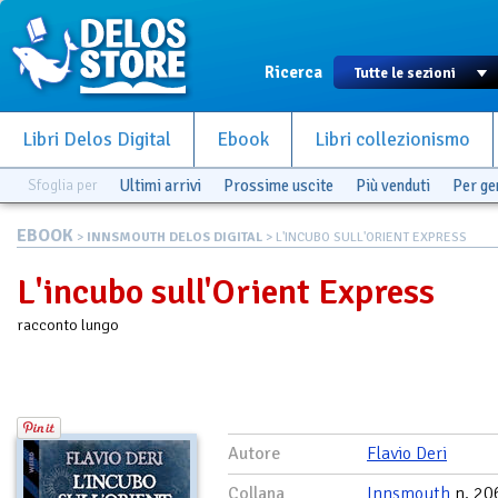
Ricerca
Libri Delos Digital
Ebook
Libri collezionismo
Sfoglia per
Ultimi arrivi
Prossime uscite
Più venduti
Per g
EBOOK
>
INNSMOUTH DELOS DIGITAL
> L'INCUBO SULL'ORIENT EXPRESS
L'incubo sull'Orient Express
racconto lungo
Autore
Flavio Deri
Collana
Innsmouth
n. 20