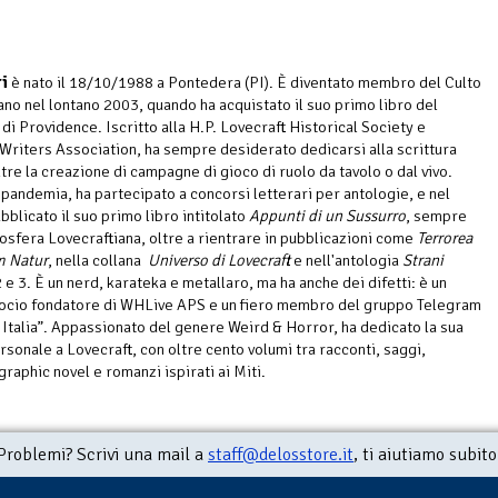
ri
è nato il 18/10/1988 a Pontedera (PI). È diventato membro del Culto
ano nel lontano 2003, quando ha acquistato il suo primo libro del
di Providence. Iscritto alla H.P. Lovecraft Historical Society e
 Writers Association, ha sempre desiderato dedicarsi alla scrittura
tre la creazione di campagne di gioco di ruolo da tavolo o dal vivo.
 pandemia, ha partecipato a concorsi letterari per antologie, e nel
bblicato il suo primo libro intitolato
Appunti di un Sussurro
, sempre
osfera Lovecraftiana, oltre a rientrare in pubblicazioni come
Terrorea
m Natur
, nella collana
Universo di Lovecraft
e nell'antologia
Strani
 e 3. È un nerd, karateka e metallaro, ma ha anche dei difetti: è un
socio fondatore di WHLive APS e un fiero membro del gruppo Telegram
 Italia”. Appassionato del genere Weird & Horror, ha dedicato la sua
rsonale a Lovecraft, con oltre cento volumi tra racconti, saggi,
graphic novel e romanzi ispirati ai Miti.
Problemi? Scrivi una mail a
staff@delosstore.it
, ti aiutiamo subito