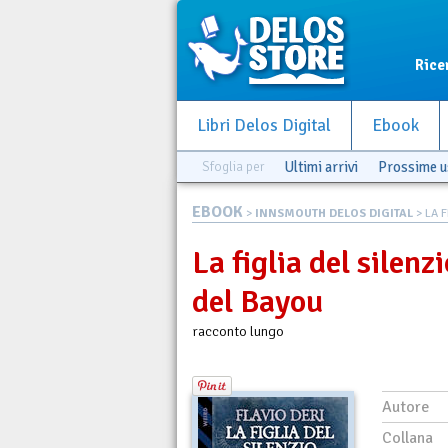
Rice
Libri Delos Digital
Ebook
Sfoglia per
Ultimi arrivi
Prossime u
EBOOK
>
INNSMOUTH DELOS DIGITAL
> LA F
La figlia del silenz
del Bayou
racconto lungo
Autore
Collana