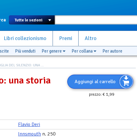
rca
Libri collezionismo
Premi
Altro
scite
Più venduti
Per genere
Per collana
Per autore
IGLIA DEL SILENZIO: UNA ...
io: una storia
Aggiungi al carrello
€ 1,99
prezzo:
Flavio Deri
Innsmouth
n. 250