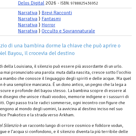
Delos Digital
2026 -
ISBN: 9788825436952
Narrativa
⟩
Brevi Racconti
Narrativa
⟩
Fantasmi
Narrativa
⟩
Horror
Narrativa
⟩
Occulto e Sovrannaturale
nzio di una bambina dorme la chiave che può aprire o
Nel Bayou, il crocevia del destino
i della Louisiana, il silenzio può essere più assordante di un urlo.
ha mai pronunciato una parola: muta dalla nascita, cresce sotto l’occhio
una mambo che conosce il linguaggio degli spiriti e delle acque. Ma quel
on è una semplice mancanza. È un dono antico, un pegno che la lega a
oscure e profonde del bayou stesso. La bambina scopre di essere al
un disegno che unisce rituali voodoo, memorie indigene e i sussurri di
biti. Ogni passo tra le radici sommerse, ogni incontro con figure che
engono al mondo degli uomini, la avvicina al destino inciso nel suo
dice Pnakotico e la strada verso Arkham.
el Silenzio
è un racconto lungo di orrore cosmico e folklore vodun,
gue e l’acqua si confondono, e il silenzio diventa la più terribile delle