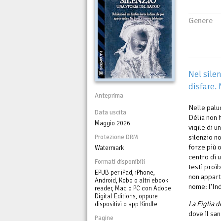
Genere
Nel sile
disfare. 
Anteprima
Nelle palud
Data uscita
Délia non 
Maggio 2026
vigile di 
silenzio n
Protezione DRM
forze più 
Watermark
centro di 
Formati disponibili
testi proi
EPUB per iPad, iPhone,
non appart
Android, Kobo o altri ebook
nome: l'In
reader, Mac o PC con Adobe
Digital Editions, oppure
La Figlia d
dispositivi o app Kindle
dove il san
Pagine