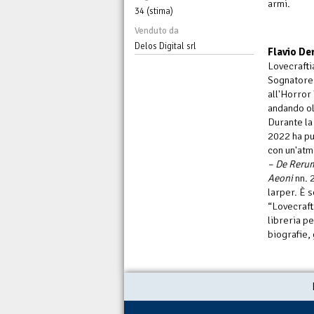
armi.
34 (stima)
Venduto da
Delos Digital srl
Flavio De
Lovecrafti
Sognatore 
all'Horror
andando ol
Durante la
2022 ha pu
con un'atm
– De Reru
Aeoni
nn. 2
larper. È 
“Lovecraft
libreria pe
biografie, 