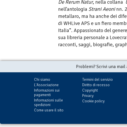
De Rerum Natur
, nella collana
nell'antologia
Strani Aeoni
nn. 2
metallaro, ma ha anche dei difet
di WHLive APS e un fiero membr
Italia”. Appassionato del genere
sua libreria personale a Lovecra
racconti, saggi, biografie, graph
Problemi? Scrivi una mail
Chi siamo
Termini del servizio
L'Associazione
Diritto di recesso
Informazioni sui
Copyright
pagamenti
Privacy
Informazioni sulle
Cookie policy
spedizioni
Come usare il sito