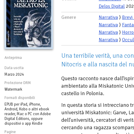
Delos Digital
202
Genere
Narrativa
⟩
Brevi
Narrativa
⟩
Fanta
Narrativa
⟩
Horro
Narrativa
⟩
Occul
Una terribile verità, una c
Anteprima
Nitocris e alla nascita del 
Data uscita
Marzo 2024
Questo racconto nasce dall'ispi
Protezione DRM
ambientato alla Miskatonic Univ
Watermark
castello in Polonia.
Formati disponibili
In questa storia si intrecciano tr
EPUB per iPad, iPhone,
Android, Kobo o altri ebook
università Miskatonic: Garve, L
reader, Mac o PC con Adobe
Digital Editions, oppure
dell'università, cercatori di veri
dispositivi o app Kindle
cercando una ragazza scomparsa
Pagine