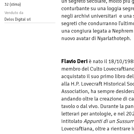
un segreto secolare, molto più 
32 (stima)
conturbante su una loggia segre
Venduto da
negli archivi universitari e una
Delos Digital srl
segreti che condurranno l'ultimo d
una congiura legata a Nephrem K
nuovo avatar di Nyarlathoteph.
Flavio Deri
è nato il 18/10/1988
membro del Culto Lovecraftiano
acquistato il suo primo libro de
alla H.P. Lovecraft Historical Soc
Association, ha sempre desiderat
andando oltre la creazione di c
tavolo o dal vivo. Durante la pa
letterari per antologie, e nel 20
intitolato
Appunti di un Sussurr
Lovecraftiana, oltre a rientrare