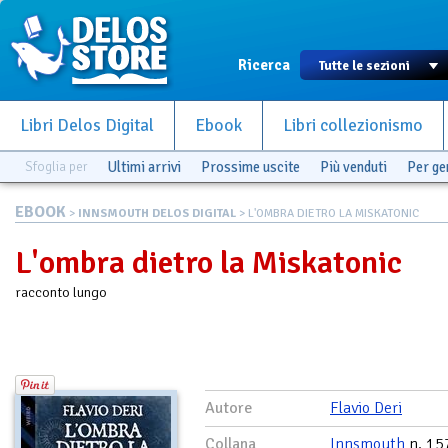
Ricerca
Libri Delos Digital
Ebook
Libri collezionismo
Sfoglia per
Ultimi arrivi
Prossime uscite
Più venduti
Per g
EBOOK
>
INNSMOUTH DELOS DIGITAL
> L'OMBRA DIETRO LA MISKATONIC
L'ombra dietro la Miskatonic
racconto lungo
Autore
Flavio Deri
Collana
Innsmouth
n. 15