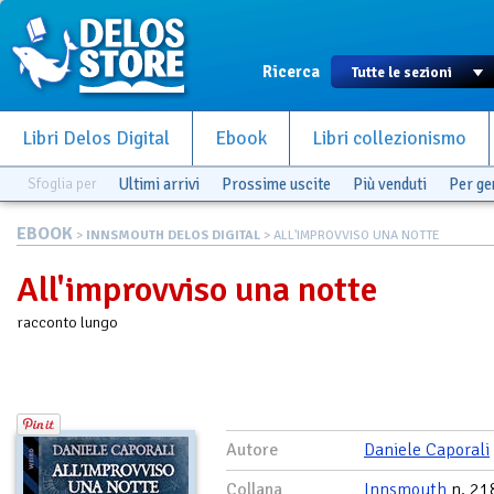
Ricerca
Libri Delos Digital
Ebook
Libri collezionismo
Sfoglia per
Ultimi arrivi
Prossime uscite
Più venduti
Per g
EBOOK
>
INNSMOUTH DELOS DIGITAL
> ALL'IMPROVVISO UNA NOTTE
All'improvviso una notte
racconto lungo
Autore
Daniele Caporali
Collana
Innsmouth
n. 21