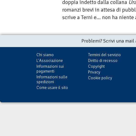
doppia indetto dalla collana
Ur
romanzi brevi in attesa di pubb
scrive a Terni e… non ha niente a
Problemi? Scrivi una mail
Chi siamo
Termini del servizio
L'Associazione
Diritto di recesso
Informazioni sui
Copyright
pagamenti
Privacy
Informazioni sulle
Cookie policy
spedizioni
Come usare il sito