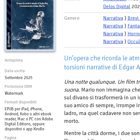
Delos Digital
202
Genere
Narrativa
⟩
Brevi
Narrativa
⟩
Fanta
Narrativa
⟩
Horro
Narrativa
⟩
Occul
Un’opera che ricorda le atm
Anteprima
torsioni narrative di Edgar 
Data uscita
Settembre 2025
Una notte qualunque. Un film t
Protezione DRM
suona
. Mario non immagina che 
Watermark
sul divano si trasformerà in un i
Formati disponibili
suo amico di sempre, irrompe in
EPUB per iPad, iPhone,
ladro, ma quel cadavere non se
Android, Kobo o altri ebook
reader, Mac o PC con Adobe
morto.
Digital Editions, oppure
dispositivi o app Kindle
Mentre la città dorme, i due son
Pagine