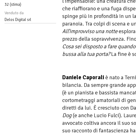
l’impensabile: una creatura che 
32 (stima)
che riaffiorano e una fuga dispe
Venduto da
spinge più in profondità in un 
Delos Digital srl
paranoia. Tra colpi di scena e u
All'improvviso una notte
esplora 
prezzo della sopravvivenza. Fin
Cosa sei disposto a fare quando l
bussa alla tua porta?
La fine è so
Daniele Caporali
è nato a Terni
bilancia. Da sempre grande app
(è un pianista e bassista mancat
cortometraggi amatoriali di gene
diretti da lui. È cresciuto con 
Dog
(e anche Lucio Fulci). Laur
avvocato coltiva ancora il suo s
suo racconto di fantascienza ha