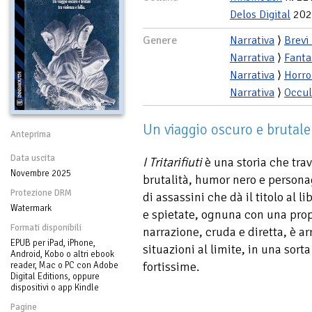
Delos Digital
202
Genere
Narrativa
⟩
Brevi
Narrativa
⟩
Fanta
Narrativa
⟩
Horro
Narrativa
⟩
Occul
Un viaggio oscuro e brutale t
Anteprima
Data uscita
I Tritarifiuti
è una storia che travo
Novembre 2025
brutalità, humor nero e persona
Protezione DRM
di assassini che dà il titolo al 
Watermark
e spietate, ognuna con una propr
Formati disponibili
narrazione, cruda e diretta, è ar
EPUB per iPad, iPhone,
situazioni al limite, in una sorta
Android, Kobo o altri ebook
fortissime.
reader, Mac o PC con Adobe
Digital Editions, oppure
dispositivi o app Kindle
Pagine