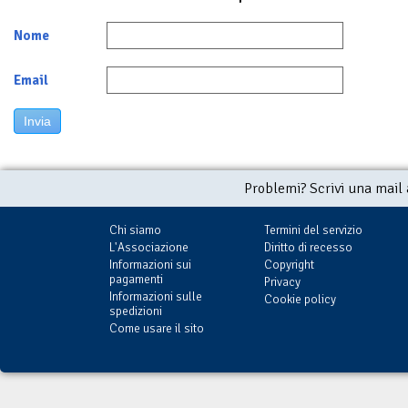
Nome
Email
Invia
Problemi? Scrivi una mail
Chi siamo
Termini del servizio
L'Associazione
Diritto di recesso
Informazioni sui
Copyright
pagamenti
Privacy
Informazioni sulle
Cookie policy
spedizioni
Come usare il sito