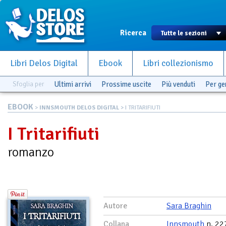
Ricerca
Libri Delos Digital
Ebook
Libri collezionismo
Sfoglia per
Ultimi arrivi
Prossime uscite
Più venduti
Per g
EBOOK
>
INNSMOUTH DELOS DIGITAL
> I TRITARIFIUTI
I Tritarifiuti
romanzo
Autore
Sara Braghin
Collana
Innsmouth
n. 22