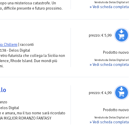
Venduto da Delos Digital srl
à dopo una misteriosa catastrofe. Un
» Vedi scheda completa
o, difficile presente e futuro prossimo.
prezzo:
€ 5,99
io Chillemi
| racconti
 138 - Delos Digital
Prodotto nuovo
etro-futurista che collega la Sicilia non
Venduto da Delos Digital srl
idence, Rhode Island. Due mondi più
» Vedi scheda completa
ni.
llo
prezzo:
€ 4,99
anzo
Delos Digital
Prodotto nuovo
ile e amara, ma il tuo nome sarà ricordato
Venduto da Delos Digital srl
TALIA MIGLIOR ROMANZO FANTASY
» Vedi scheda completa