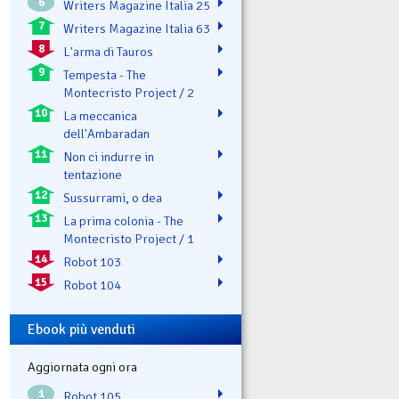
6
Writers Magazine Italia 25
7
Writers Magazine Italia 63
8
L'arma di Tauros
9
Tempesta - The
Montecristo Project / 2
10
La meccanica
dell'Ambaradan
11
Non ci indurre in
tentazione
12
Sussurrami, o dea
13
La prima colonia - The
Montecristo Project / 1
14
Robot 103
15
Robot 104
Ebook più venduti
Aggiornata ogni ora
1
Robot 105