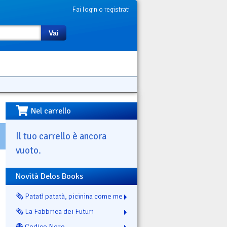
Fai login o registrati
Vai
Nel carrello
Il tuo carrello è ancora
vuoto.
Novità Delos Books
🗞️ Patatì patatà, picinina come me
🗞️ La Fabbrica dei Futuri
👻 Codice Nero