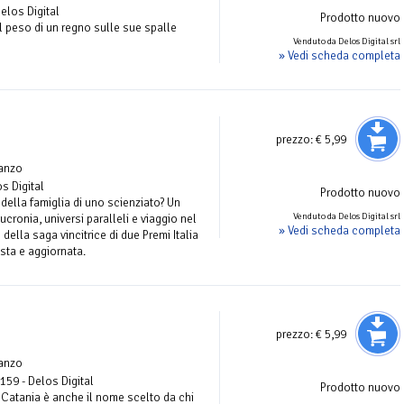
Delos Digital
Prodotto nuovo
l peso di un regno sulle sue spalle
Venduto da Delos Digital srl
» Vedi scheda completa
prezzo:
€ 5,99
anzo
os Digital
Prodotto nuovo
 della famiglia di uno scienziato? Un
Venduto da Delos Digital srl
cronia, universi paralleli e viaggio nel
» Vedi scheda completa
 della saga vincitrice di due Premi Italia
ista e aggiornata.
prezzo:
€ 5,99
anzo
 159 - Delos Digital
Prodotto nuovo
 Catania è anche il nome scelto da chi