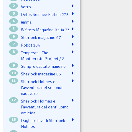
2
Vetro
3
Delos Science Fiction 278
4
ənima
5
Writers Magazine Italia 73
6
Sherlock magazine 67
7
Robot 104
8
Tempesta - The
Montecristo Project / 2
9
Sempre dal lato mancino
10
Sherlock magazine 66
11
Sherlock Holmes e
l'avventura del secondo
cadavere
12
Sherlock Holmes e
l’avventura del gentiluomo
omicida
13
Dagli archivi di Sherlock
Holmes