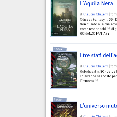
L'Aquila Nera
di
Claudio Chillemi
| rom
Odissea Fantasy
n. 36 - 
Non guardo alla mia sovr
come responsabilità di 
ROMANZO FANTASY
EBOOK
I tre stati dell
di
Claudio Chillemi
| rom
Robotica.it
n. 80 - Delos 
Lo avrebbe nascosto per 
l’immortalità
EBOOK
L'universo mut
di
Claudio Chillemi
| rom