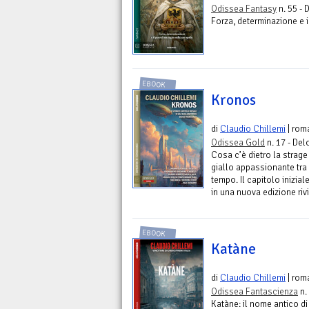
Odissea Fantasy
n. 55 - 
Forza, determinazione e i
EBOOK
Kronos
di
Claudio Chillemi
| rom
Odissea Gold
n. 17 - Del
Cosa c’è dietro la strage
giallo appassionante tra u
tempo. Il capitolo iniziale
in una nuova edizione riv
EBOOK
Katàne
di
Claudio Chillemi
| rom
Odissea Fantascienza
n.
Katàne: il nome antico di