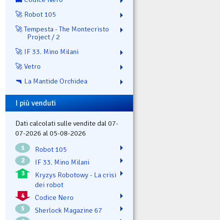
🚀 Robot 105
🚀 Tempesta - The Montecristo
Project / 2
🚀 IF 33. Mino Milani
🚀 Vetro
🔫 La Mantide Orchidea
I più venduti
Dati calcolati sulle vendite dal 07-
07-2026 al 05-08-2026
1
Robot 105
2
IF 33. Mino Milani
3
Kryzys Robotowy - La crisi
dei robot
4
Codice Nero
5
Sherlock Magazine 67