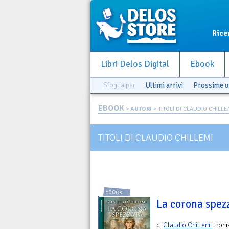
Rice
Libri Delos Digital
Ebook
Sfoglia per
Ultimi arrivi
Prossime u
EBOOK
>
AUTORI
> TITOLI DI CLAUDIO CHILLE
TITOLI DI CLAUDIO CHILLEMI
EBOOK
La corona spez
di
Claudio Chillemi
| rom