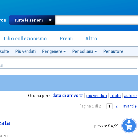
rca
Libri collezionismo
Premi
Altro
scite
Più venduti
Per genere
Per collana
Per autore
MI
Ordina per:
data di arrivo
più venduti
titolo
autore
Pagina 1 di 2
1
2
avanti
zata
prezzo:
€ 4,99
anzo