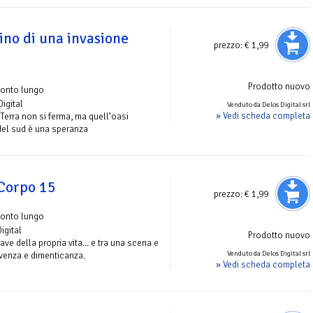
ino di una invasione
prezzo:
€ 1,99
Prodotto nuovo
conto lungo
Digital
Venduto da Delos Digital srl
» Vedi scheda completa
 Terra non si ferma, ma quell’oasi
del sud è una speranza
 Corpo 15
prezzo:
€ 1,99
conto lungo
igital
Prodotto nuovo
ve della propria vita... e tra una scena e
Venduto da Delos Digital srl
lvenza e dimenticanza.
» Vedi scheda completa