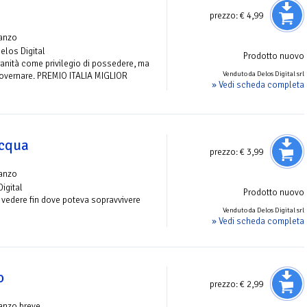
prezzo:
€ 4,99
anzo
Delos Digital
Prodotto nuovo
anità come privilegio di possedere, ma
Venduto da Delos Digital srl
governare. PREMIO ITALIA MIGLIOR
» Vedi scheda completa
'acqua
prezzo:
€ 3,99
anzo
Digital
Prodotto nuovo
vedere fin dove poteva sopravvivere
Venduto da Delos Digital srl
» Vedi scheda completa
o
prezzo:
€ 2,99
anzo breve