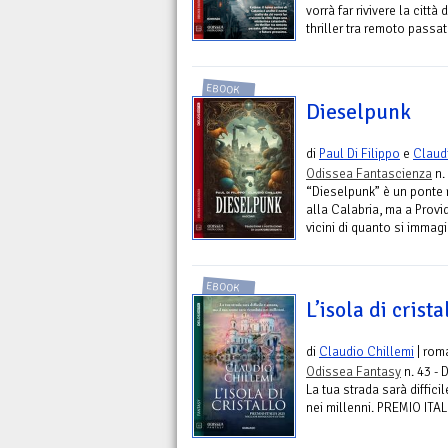
vorrà far rivivere la citt
thriller tra remoto passat
EBOOK
Dieselpunk
di
Paul Di Filippo
e
Claud
Odissea Fantascienza
n.
“Dieselpunk” è un ponte r
alla Calabria, ma a Prov
vicini di quanto si immagi
EBOOK
L’isola di crista
di
Claudio Chillemi
| rom
Odissea Fantasy
n. 43 - 
La tua strada sarà diffic
nei millenni. PREMIO I