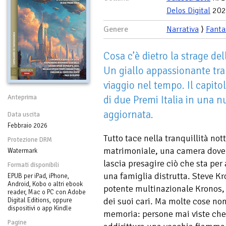
Delos Digital
202
Genere
Narrativa
⟩
Fanta
Cosa c’è dietro la strage del
Un giallo appassionante tra 
viaggio nel tempo. Il capitol
Anteprima
di due Premi Italia in una n
aggiornata.
Data uscita
Febbraio 2026
Tutto tace nella tranquillità no
Protezione DRM
matrimoniale, una camera dove
Watermark
lascia presagire ciò che sta per
Formati disponibili
una famiglia distrutta. Steve K
EPUB per iPad, iPhone,
Android, Kobo o altri ebook
potente multinazionale Kronos, s
reader, Mac o PC con Adobe
dei suoi cari. Ma molte cose non
Digital Editions, oppure
dispositivi o app Kindle
memoria: persone mai viste che
Pagine