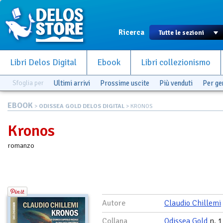
Ricerca
Libri Delos Digital
Ebook
Libri collezionismo
Sfoglia per
Ultimi arrivi
Prossime uscite
Più venduti
Per g
EBOOK
>
ODISSEA GOLD DELOS DIGITAL
> KRONOS
Kronos
romanzo
Autore
Claudio Chillemi
Collana
Odissea Gold
n. 