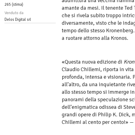
addirittura una vecchia fiamma 
265 (stima)
amante da mesi. Il tenente Ted 
Venduto da
che si rivela subito troppo intri
Delos Digital srl
diversamente, visto che le indag
tempo dello stesso Kronenberg.
a ruotare attorno alla Kronos.
«Questa nuova edizione di
Kron
Claudio Chillemi, riporta in vit
profonda, intensa e visionaria
all’altro, da una inquietante riv
allo stesso tempo si immerge i
panorami della speculazione sci
dell’enigmatica odissea di Stev
grandi opere di Philip K. Dick,
Chillemi al cento per cento!» — 