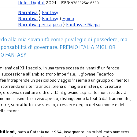
Delos Digital
2021 -
ISBN: 9788825416589
Narrativa
⟩
Fantasy
Narrativa
⟩
Fantasy
⟩
Epico
Narrativa per ragazzi
⟩
Fantasy e Magia
do alla mia sovranità come privilegio di possedere, ma
ponsabilità di governare. PREMIO ITALIA MIGLIOR
O FANTASY
imi anni del XIII secolo. In una terra scossa dai venti di un feroce
di successione all’ambito trono imperiale, il giovane Federico
en intraprende un pericoloso viaggio insieme a un gruppo di mentori
ercorrendo una terra antica, piena di magia e misteri, di creature
, crocevia di culture e di civiltà, il giovane aspirante monarca dovrà
 nemici nascosti e a viso aperto, distinguendo la lealtà dal tradimento,
rare, soprattutto a se stesso, di essere degno del suo nome e del
ella corona.
hillemi
, nato a Catania nel 1964, insegnante, ha pubblicato numerosi