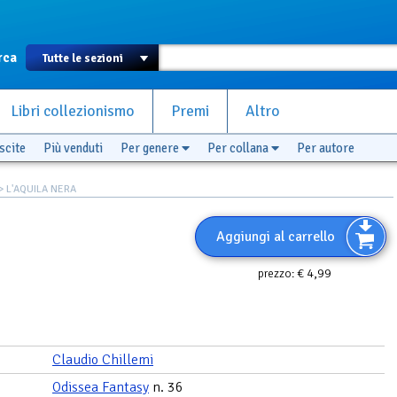
rca
Libri collezionismo
Premi
Altro
scite
Più venduti
Per genere
Per collana
Per autore
> L'AQUILA NERA
Aggiungi al carrello
€ 4,99
prezzo:
Claudio Chillemi
Odissea Fantasy
n. 36