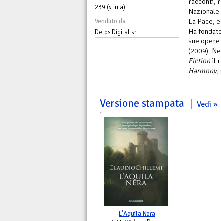
racconti, 
239 (stima)
Nazionale 
La Pace, e 
Venduto da
Ha fondato
Delos Digital srl
sue opere 
(2009). Ne
Fiction
il 
Harmony
,
Versione stampata
Vedi
L'Aquila Nera