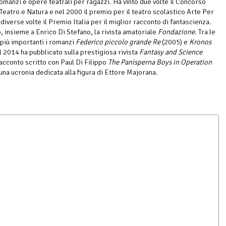
romanzi e opere teatrali per ragazzi. Ha vinto due volte il Concorso
Teatro e Natura e nel 2000 il premio per il teatro scolastico Arte Per
diverse volte il Premio Italia per il miglior racconto di fantascienza.
, insieme a Enrico Di Stefano, la rivista amatoriale
Fondazione
. Tra le
più importanti i romanzi
Federico piccolo grande Re
(2005) e
Kronos
l 2014 ha pubblicato sulla prestigiosa rivista
Fantasy and Science
racconto scritto con Paul Di Filippo
The Panisperna Boys in Operation
 una ucronia dedicata alla figura di Ettore Majorana.