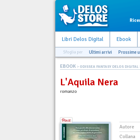
Rice
Libri Delos Digital
Ebook
Sfoglia per
Ultimi arrivi
Prossime u
EBOOK
>
ODISSEA FANTASY DELOS DIGITAL
L'Aquila Nera
romanzo
Autore
Collana