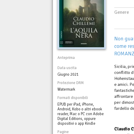
Genere
Non guar
come res
ROMANZ
Anteprima
Sicilia, pr
Data uscita
conflitto 
Giugno 2021
Hohenstauf
Protezione DRM
e amici. P
Watermark
fantastiche
affrontare
Formati disponibili
per dimost
EPUB per iPad, iPhone,
fardello d
Android, Kobo o altri ebook
reader, Mac o PC con Adobe
Digital Editions, oppure
dispositivi o app Kindle
Claudio C
Pagine