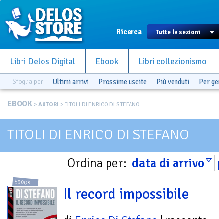
Ricerca
Libri Delos Digital
Ebook
Libri collezionismo
Sfoglia per
Ultimi arrivi
Prossime uscite
Più venduti
Per g
EBOOK
>
AUTORI
> TITOLI DI ENRICO DI STEFANO
TITOLI DI ENRICO DI STEFANO
Ordina per:
data di arrivo
EBOOK
Il record impossibile