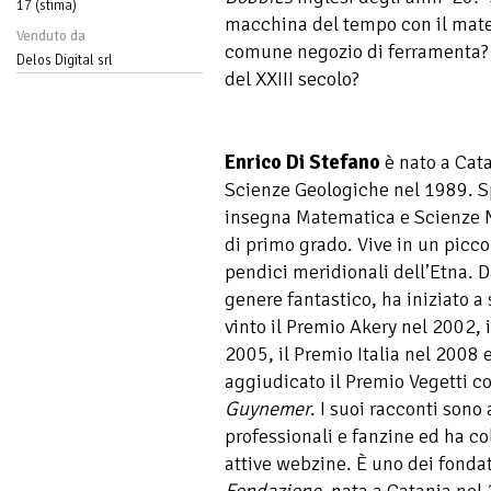
17 (stima)
macchina del tempo con il materi
Venduto da
comune negozio di ferramenta?
Delos Digital srl
del XXIII secolo?
Enrico Di Stefano
è nato a Cata
Scienze Geologiche nel 1989. Sp
insegna Matematica e Scienze N
di primo grado. Vive in un picco
pendici meridionali dell’Etna. 
genere fantastico, ha iniziato a
vinto il Premio Akery nel 2002,
2005, il Premio Italia nel 2008 
aggiudicato il Premio Vegetti c
Guynemer
. I suoi racconti sono
professionali e fanzine ed ha co
attive webzine. È uno dei fondat
Fondazione
,
nata a Catania nel