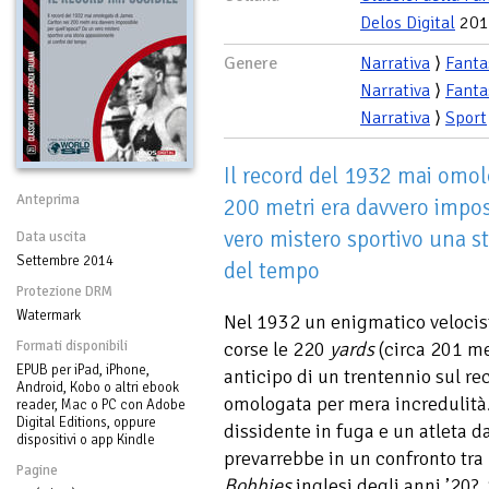
Delos Digital
201
Genere
Narrativa
⟩
Fanta
Narrativa
⟩
Fanta
Narrativa
⟩
Sport
Il record del 1932 mai omol
Anteprima
200 metri era davvero impos
vero mistero sportivo una s
Data uscita
Settembre 2014
del tempo
Protezione DRM
Watermark
Nel 1932 un enigmatico velocist
Formati disponibili
corse le 220
yards
(circa 201 met
EPUB per iPad, iPhone,
anticipo di un trentennio sul re
Android, Kobo o altri ebook
omologata per mera incredulità.
reader, Mac o PC con Adobe
Digital Editions, oppure
dissidente in fuga e un atleta da
dispositivi o app Kindle
prevarrebbe in un confronto tra l
Pagine
Bobbies
inglesi degli anni ’20?