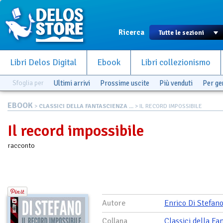
Ricerca
Libri Delos Digital
Ebook
Libri collezionismo
Sfoglia per
Ultimi arrivi
Prossime uscite
Più venduti
Per g
EBOOK
>
CLASSICI DELLA FANTASCIENZA ...
> IL RECORD IMPOSSIBILE
Il record impossibile
racconto
Autore
Enrico Di Stefan
Collana
Classici della Fa