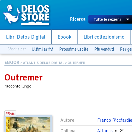
Ricerca
Libri Delos Digital
Ebook
Libri collezionismo
Sfoglia per
Ultimi arrivi
Prossime uscite
Più venduti
Per g
EBOOK
>
ATLANTIS DELOS DIGITAL
> OUTREMER
Outremer
racconto lungo
Autore
Franco Ricciardie
Collana
Atlantis
n. 29