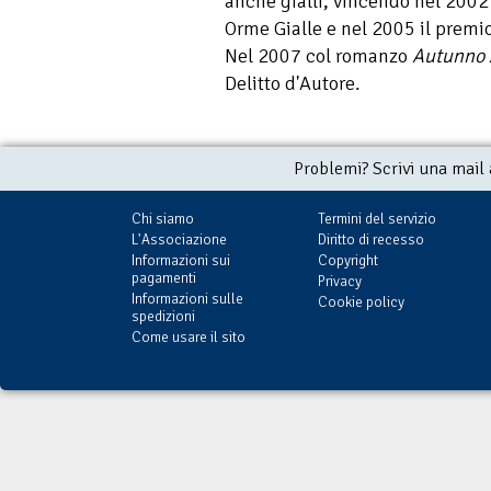
anche gialli, vincendo nel 2002 
Orme Gialle e nel 2005 il premio
Nel 2007 col romanzo
Autunno 
Delitto d'Autore.
Problemi? Scrivi una mail
Chi siamo
Termini del servizio
L'Associazione
Diritto di recesso
Informazioni sui
Copyright
pagamenti
Privacy
Informazioni sulle
Cookie policy
spedizioni
Come usare il sito