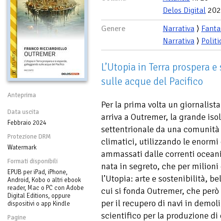
Delos Digital
202
Genere
Narrativa
⟩
Fanta
Narrativa
⟩
Politi
L’Utopia in Terra prospera e
sulle acque del Pacifico
Anteprima
Per la prima volta un giornalist
Data uscita
arriva a Outremer, la grande isol
Febbraio 2024
settentrionale da una comunità di
Protezione DRM
climatici, utilizzando le enormi q
Watermark
ammassati dalle correnti ocean
Formati disponibili
nata in segreto, che per milioni
EPUB per iPad, iPhone,
l’Utopia: arte e sostenibilità, be
Android, Kobo o altri ebook
reader, Mac o PC con Adobe
cui si fonda Outremer, che però
Digital Editions, oppure
per il recupero di navi in demoli
dispositivi o app Kindle
scientifico per la produzione di 
Pagine