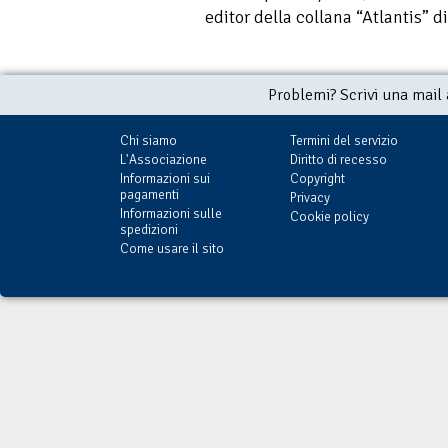
editor della collana “Atlantis” di
Problemi? Scrivi una mail
Chi siamo
Termini del servizio
L'Associazione
Diritto di recesso
Informazioni sui
Copyright
pagamenti
Privacy
Informazioni sulle
Cookie policy
spedizioni
Come usare il sito