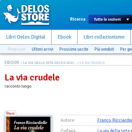
Ricerca
Libri Delos Digital
Ebook
Libri collezionismo
Sfoglia per
Ultimi arrivi
Prossime uscite
Più venduti
Per g
EBOOK
>
LA VIA DELLA SETA DELOS DIGI...
> LA VIA CRUDELE
La via crudele
racconto lungo
Autore
Franco Ricciardie
Collana
La via della seta
n