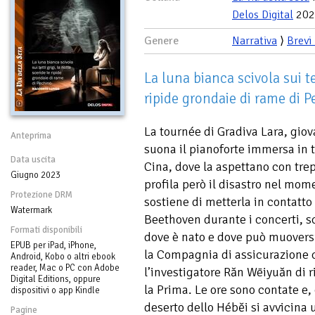
Delos Digital
202
Genere
Narrativa
⟩
Brevi
La luna bianca scivola sui te
ripide grondaie di rame di P
La tournée di Gradiva Lara, giov
Anteprima
suona il pianoforte immersa in 
Data uscita
Cina, dove la aspettano con trep
Giugno 2023
profila però il disastro nel mom
Protezione DRM
sostiene di metterla in contatto
Watermark
Beethoven durante i concerti,
Formati disponibili
dove è nato e dove può muovers
EPUB per iPad, iPhone,
la Compagnia di assicurazione c
Android, Kobo o altri ebook
reader, Mac o PC con Adobe
l’investigatore Răn Wēiyuăn di r
Digital Editions, oppure
la Prima. Le ore sono contate e
dispositivi o app Kindle
deserto dello Hébĕi si avvicin
Pagine