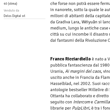
che forse non potrà essere ferma
40 (stima)
in nanorete, sotto la quale le au
Venduto da
milioni di abitanti della capit
Delos Digital srl
da Gradiva Lara, Wēiyuăn si lanc
medium, lungo le antiche case e 
città su cui incombe il disastro
dai fantasmi della Rivoluzione C
Franco Ricciardiello
è nato a V
pubblica fantascienza dal 1980
Urania,
Ai margini del caos
, vi
uscito anche in Francia da Flam
Hasselblad, nel 2002. Suoi racco
antologie bestseller Millelire d
Ottanta ha collaborato e diretto
seguito con
Intercom
e
Carmilla
librarie per
PulpLibri
, è tra i fo