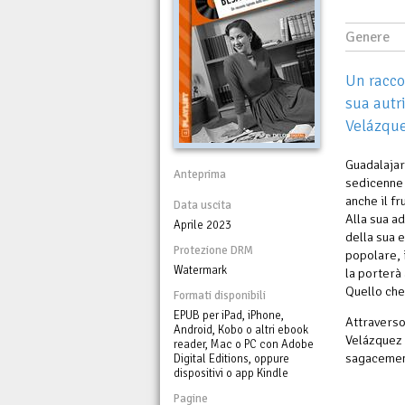
Genere
Un racco
sua autr
Velázque
Guadalajar
Anteprima
sedicenne 
anche il fr
Data uscita
Alla sua a
Aprile 2023
della sua e
Protezione DRM
popolare, 
Watermark
la porterà
Quello che
Formati disponibili
EPUB per iPad, iPhone,
Attraverso
Android, Kobo o altri ebook
Velázquez 
reader, Mac o PC con Adobe
sagacement
Digital Editions, oppure
dispositivi o app Kindle
Pagine