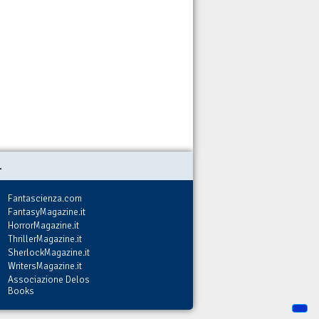
.
Fantascienza.com
FantasyMagazine.it
HorrorMagazine.it
ThrillerMagazine.it
SherlockMagazine.it
WritersMagazine.it
Associazione Delos
Books