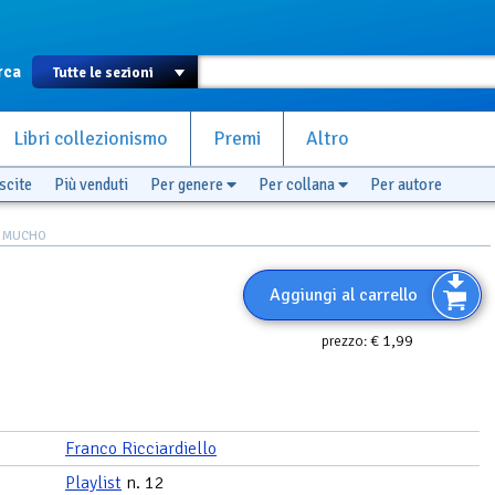
rca
Libri collezionismo
Premi
Altro
scite
Più venduti
Per genere
Per collana
Per autore
 MUCHO
Aggiungi al carrello
€ 1,99
prezzo:
Franco Ricciardiello
Playlist
n. 12