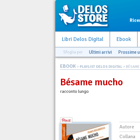
Rice
Libri Delos Digital
Ebook
Sfoglia per
Ultimi arrivi
Prossime u
EBOOK
>
PLAYLIST DELOS DIGITAL
> BÉSAME
Bésame mucho
racconto lungo
Autore
Collana