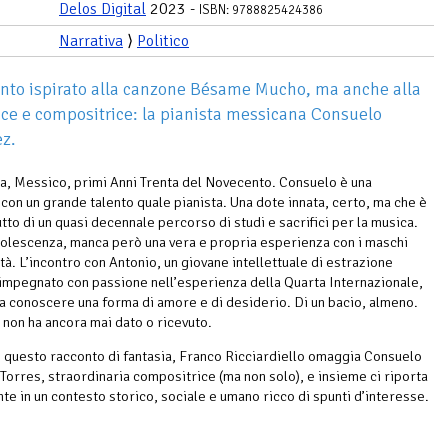
Delos Digital
2023 -
ISBN: 9788825424386
Narrativa
⟩
Politico
nto ispirato alla canzone Bésame Mucho, ma anche alla
ice e compositrice: la pianista messicana Consuelo
z.
a, Messico, primi Anni Trenta del Novecento. Consuelo è una
con un grande talento quale pianista. Una dote innata, certo, ma che è
utto di un quasi decennale percorso di studi e sacrifici per la musica.
dolescenza, manca però una vera e propria esperienza con i maschi
tà. L’incontro con Antonio, un giovane intellettuale di estrazione
impegnato con passione nell’esperienza della Quarta Internazionale,
 a conoscere una forma di amore e di desiderio. Di un bacio, almeno.
 non ha ancora mai dato o ricevuto.
 questo racconto di fantasia, Franco Ricciardiello omaggia Consuelo
Torres, straordinaria compositrice (ma non solo), e insieme ci riporta
e in un contesto storico, sociale e umano ricco di spunti d’interesse.