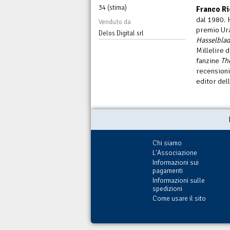
34 (stima)
Franco Ri
dal 1980. 
Venduto da
premio Ura
Delos Digital srl
Hasselbla
Millelire d
fanzine
Th
recensioni 
editor del
Chi siamo
L'Associazione
Informazioni sui
pagamenti
Informazioni sulle
spedizioni
Come usare il sito