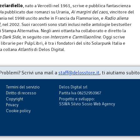
cciardiello
, nato a Vercelli nel 1961, scrive e pubblica fantascienza
Ha pubblicato due romanzi su Urania,
Ai margini del caos
, vincitore del
nia nel 1998 uscito anche in Francia da Flammarion, e
Radio aliena
d
, nel 2002. Suoi racconti sono stati inclusi nelle antologie bestseller
i Stampa Alternativa. Negli anni ottanta ha collaborato e diretto la
e Dark Side
, in seguito con
Intercom
e
Carmillaonline
. Oggi scrive
librarie per PulpLibri, è tra i fondatori del sito Solarpunk Italia e
la collana
Atlantis
di Delos Digital.
Problemi? Scrivi una mail a
staff@delosstore.it
, ti aiutiamo subito
Termini del servizio
Delos Digital srl
Diritto di recesso
Partita Iva 08232950967
Copyright
Progetto e sviluppo:
SSWA Silvio Sosio Web Agency
Privacy
Cookie policy