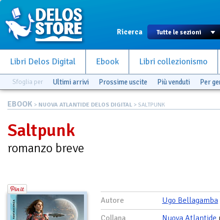
Ricerca
Libri Delos Digital
Ebook
Libri collezionismo
Sfoglia per
Ultimi arrivi
Prossime uscite
Più venduti
Per g
EBOOK
>
NUOVA ATLANTIDE DELOS DIGITAL
> SALTPUNK
Saltpunk
romanzo breve
Autore
Ugo Bellagamba
Collana
Nuova Atlantide