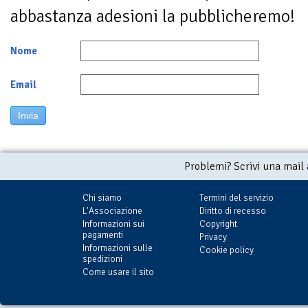
abbastanza adesioni la pubblicheremo!
Nome
Email
Invia
Problemi? Scrivi una mail
Chi siamo
Termini del servizio
L'Associazione
Diritto di recesso
Informazioni sui
Copyright
pagamenti
Privacy
Informazioni sulle
Cookie policy
spedizioni
Come usare il sito