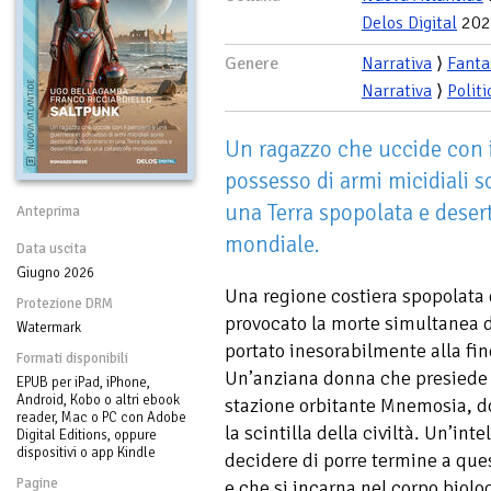
Delos Digital
202
Genere
Narrativa
⟩
Fanta
Narrativa
⟩
Politi
Un ragazzo che uccide con i
possesso di armi micidiali s
una Terra spopolata e desert
Anteprima
mondiale.
Data uscita
Giugno 2026
Una regione costiera spopolata 
Protezione DRM
provocato la morte simultanea d
Watermark
portato inesorabilmente alla fin
Formati disponibili
Un’anziana donna che presiede l
EPUB per iPad, iPhone,
Android, Kobo o altri ebook
stazione orbitante Mnemosia, do
reader, Mac o PC con Adobe
la scintilla della civiltà. Un’int
Digital Editions, oppure
dispositivi o app Kindle
decidere di porre termine a que
Pagine
e che si incarna nel corpo biolo