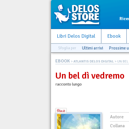
Rice
Libri Delos Digital
Ebook
Sfoglia per
Ultimi arrivi
Prossime u
EBOOK
>
ATLANTIS DELOS DIGITAL
> UN BEL
Un bel dì vedremo
racconto lungo
Autore
Collana