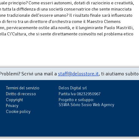
ale principio? Come esseri autonomi, dotati di raziocinio e creatività,
 tutta la diffidenza di una società conservatrice che sente minacciata
one tradizionale dell’essere umano? Il risultato finale sarà influenzato
o di ferro tra un direttore d’orchestra come il Maestro Clemens
, pervicacemente ostile alla novità, e il lungimirante Paolo Mastrilli,
ella Ci’Cultura, che si sente direttamente coinvolto nel problema etico
Problemi? Scrivi una mail a
staff@delosstore.it
, ti aiutiamo subito
Termini del servizio
Delos Digital srl
Diritto di recesso
Partita Iva 08232950967
Copyright
Progetto e sviluppo:
SSWA Silvio Sosio Web Agency
Privacy
Cookie policy