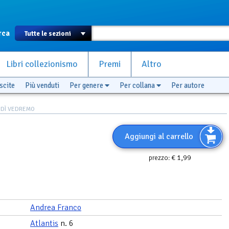
rca
Libri collezionismo
Premi
Altro
scite
Più venduti
Per genere
Per collana
Per autore
 DÌ VEDREMO
Aggiungi al carrello
€ 1,99
prezzo:
Andrea Franco
Atlantis
n. 6