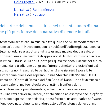
Delos Digital
2021 -
ISBN: 9788825417227
Narrativa
⟩
Fantascienza
Narrativa
⟩
Politico
 dell’arte e della musica lirica nel racconto lungo di una
me più prestigiose della narrativa di genere in Italia.
ifestazioni artistiche, la musica è fra quelle che più immediatamente
zano un’epoca. Il Novecento, con la novità dell’audioregistrazione, ha
bile riprodurre e ascoltare tutta la grande musica del passato, e
i conseguenza una quantità di appassionati fruitori di musica d’arte –
la lirica. L’Italia, culla dell’Opera per quasi tre secoli, anche nel futuro
ramanda la tradizione dei grandi interpreti nelle loro esibizioni dal
tro, con la non trascurabile particolarità che
davvero
è possibile
 voci come quella del soprano Rosina Storchio (1872-1945), lì sul
Teatro dell’Opera di Roma o del San Carlo di Napoli. Non è un trucco di
resurrezione, ma tecnologia cybo, ultima frontiera della
ria: clonazione più cibernetica, ed ecco una nuova versione
tà – una razza diversa, invece, per chi ritiene ad esempio che le
cyborg
on siano espressione artistica, bensì frutto di un applicativo software.
zione deve naturalmente prendere atto dell’esistenza dei cybo; ma