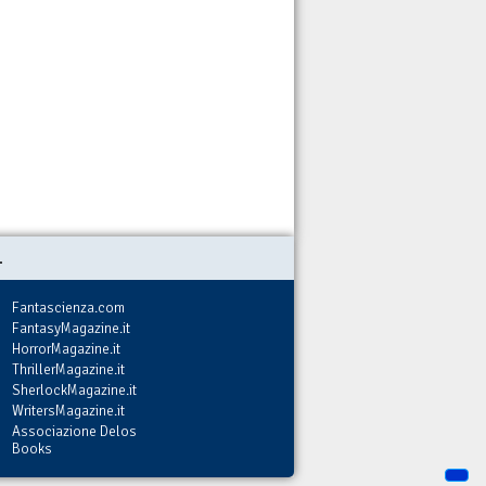
.
Fantascienza.com
FantasyMagazine.it
HorrorMagazine.it
ThrillerMagazine.it
SherlockMagazine.it
WritersMagazine.it
Associazione Delos
Books