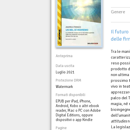
Genere
Il futuro
delle fir
Tra le man
Anteprima
caratteriz
reso possi
Data uscita
prodotto d
Luglio 2021
non ultima 
prossimo t
Protezione DRM
vivo in tea
Watermark
apprezzare
Formati disponibili
palco del 
EPUB per iPad, iPhone,
magia, né 
Android, Kobo o altri ebook
bioingegne
reader, Mac o PC con Adobe
dell’umani
Digital Editions, oppure
dispositivi o app Kindle
attitudes
n
La legisla
Pagine