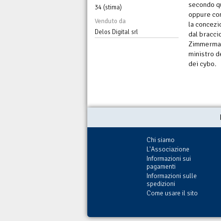
secondo qu
34 (stima)
oppure con
Venduto da
la concezi
Delos Digital srl
dal bracci
Zimmermann
ministro d
dei cybo.
Chi siamo
L'Associazione
Informazioni sui
pagamenti
Informazioni sulle
spedizioni
Come usare il sito