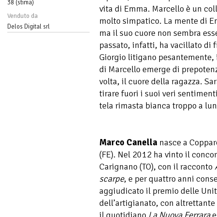
38 (stima)
vita di Emma. Marcello è un col
Venduto da
molto simpatico. La mente di E
Delos Digital srl
ma il suo cuore non sembra esser
passato, infatti, ha vacillato d
Giorgio litigano pesantemente, i
di Marcello emerge di prepoten
volta, il cuore della ragazza. S
tirare fuori i suoi veri sentimen
tela rimasta bianca troppo a lu
Marco Canella
nasce a Copparo 
(FE). Nel 2012 ha vinto il concor
Carignano (TO), con il racconto
scarpe
, e per quattro anni conse
aggiudicato il premio delle Unit
dell’artigianato, con altrettante
il quotidiano
La Nuova Ferrara
e