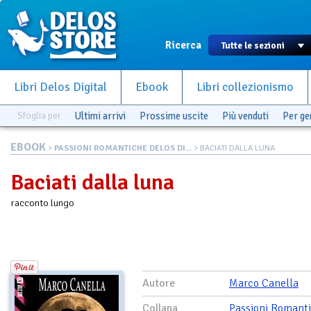
Ricerca
Libri Delos Digital
Ebook
Libri collezionismo
Sfoglia per
Ultimi arrivi
Prossime uscite
Più venduti
Per g
EBOOK
>
PASSIONI ROMANTICHE DELOS DI...
> BACIATI DALLA LUNA
Baciati dalla luna
racconto lungo
Autore
Marco Canella
Collana
Passioni Romant