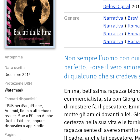
Delos Digital
201
Genere
Narrativa
⟩
Brevi
Narrativa
⟩
Roma
Narrativa
⟩
Roma
Narrativa
⟩
Roma
Non sempre l’uomo con cui 
Anteprima
perfetto. Forse il vero amor
Data uscita
Dicembre 2014
di qualcuno che si credeva
Protezione DRM
Emma, bellissima ragazza biond
Watermark
commercialista, sta con Giorgio,
Formati disponibili
di mestiere fa il pescatore. Em
EPUB per iPad, iPhone,
Android, Kobo o altri ebook
mette gli amici davanti a lei. G
reader, Mac o PC con Adobe
Digital Editions, oppure
certezza nella sua vita e le forn
dispositivi o app Kindle
ragazza sente di avere smarrito 
Pagine
il padre, anche lui pescatore. M