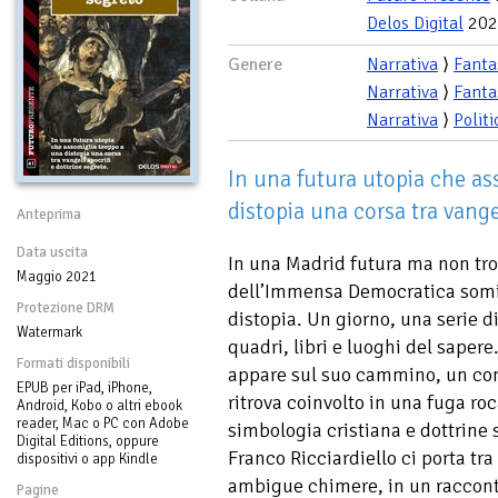
Delos Digital
202
Genere
Narrativa
⟩
Fanta
Narrativa
⟩
Fanta
Narrativa
⟩
Politi
In una futura utopia che as
distopia una corsa tra vangel
Anteprima
Data uscita
In una Madrid futura ma non trop
Maggio 2021
dell’Immensa Democratica somig
Protezione DRM
distopia. Un giorno, una serie di
Watermark
quadri, libri e luoghi del sape
Formati disponibili
appare sul suo cammino, un con
EPUB per iPad, iPhone,
ritrova coinvolto in una fuga ro
Android, Kobo o altri ebook
reader, Mac o PC con Adobe
simbologia cristiana e dottrine s
Digital Editions, oppure
Franco Ricciardiello ci porta tr
dispositivi o app Kindle
ambigue chimere, in un raccont
Pagine