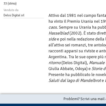
33 (stima)
Venduto da
Attivo dal 1981 nel campo fanta
Delos Digital srl
ha vinto il Premio Urania nel 1
caos
. Sempre su Urania ha pub
Hasselblad
(2002). È stato diret
side
e poi nella redazione della
all’attivo sei romanzi, tre antol
racconti apparsi su riviste e anto
Argentina. Tra le sue opere più 
ritorno
(Delos Digital),
Manuale d
Giulia Abbate, Odoya) e
Storie d
Presente ha pubblicato le novel
Saluti dal lago di Mandelbrot
e
Problemi? Scrivi una mail