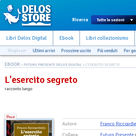
Ricerca
Libri Delos Digital
Ebook
Libri collezionismo
Sfoglia per
Ultimi arrivi
Prossime uscite
Più venduti
Per g
EBOOK
>
FUTURO PRESENTE DELOS DIGITAL
> L'ESERCITO SEGRETO
L'esercito segreto
racconto lungo
Autore
Franco Ricciardie
Collana
Futuro Presente