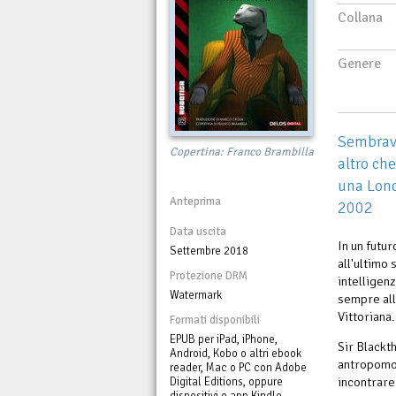
Collana
Genere
Sembrava
Copertina: Franco Brambilla
altro ch
una Lond
Anteprima
2002
Data uscita
In un futu
Settembre 2018
all'ultimo
Protezione DRM
intelligenz
Watermark
sempre all
Vittoriana.
Formati disponibili
EPUB per iPad, iPhone,
Sir Blackt
Android, Kobo o altri ebook
antropomor
reader, Mac o PC con Adobe
incontrare
Digital Editions, oppure
dispositivi o app Kindle