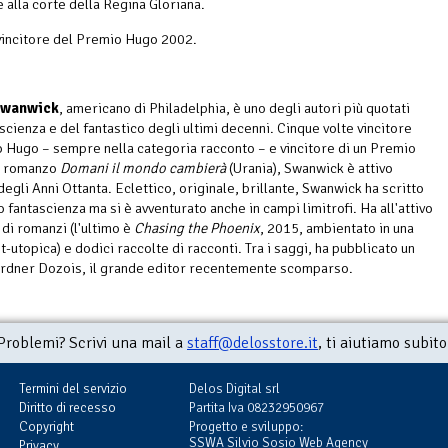
 alla corte della Regina Gloriana.
incitore del Premio Hugo 2002.
Swanwick
, americano di Philadelphia, è uno degli autori più quotati
scienza e del fantastico degli ultimi decenni. Cinque volte vincitore
 Hugo – sempre nella categoria racconto – e vincitore di un Premio
l romanzo
Domani il mondo cambierà
(Urania), Swanwick è attivo
 degli Anni Ottanta. Eclettico, originale, brillante, Swanwick ha scritto
 fantascienza ma si è avventurato anche in campi limitrofi. Ha all'attivo
 di romanzi (l'ultimo è
Chasing the Phoenix
, 2015, ambientato in una
-utopica) e dodici raccolte di racconti. Tra i saggi, ha pubblicato un
ardner Dozois, il grande editor recentemente scomparso.
Problemi? Scrivi una mail a
staff@delosstore.it
, ti aiutiamo subito
Termini del servizio
Delos Digital srl
Diritto di recesso
Partita Iva 08232950967
Copyright
Progetto e sviluppo:
SSWA Silvio Sosio Web Agency
Privacy