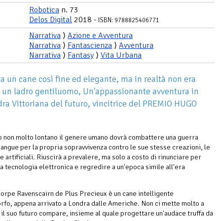
Robotica
n. 73
Delos Digital
2018 -
ISBN: 9788825406771
Narrativa
⟩
Azione e Avventura
Narrativa
⟩
Fantascienza
⟩
Avventura
Narrativa
⟩
Fantasy
⟩
Vita Urbana
 un cane così fine ed elegante, ma in realtà non era
e un ladro gentiluomo, Un'appassionante avventura in
ra Vittoriana del futuro, vincitrice del PREMIO HUGO
ro non molto lontano il genere umano dovrà combattere una guerra
 sangue per la propria sopravvivenza contro le sue stesse creazioni, le
e artificiali. Riuscirà a prevalere, ma solo a costo di rinunciare per
a tecnologia elettronica e regredire a un'epoca simile all'era
horpe Ravenscairn de Plus Precieux è un cane intelligente
fo, appena arrivato a Londra dalle Americhe. Non ci mette molto a
 il suo futuro compare, insieme al quale progettare un'audace truffa da