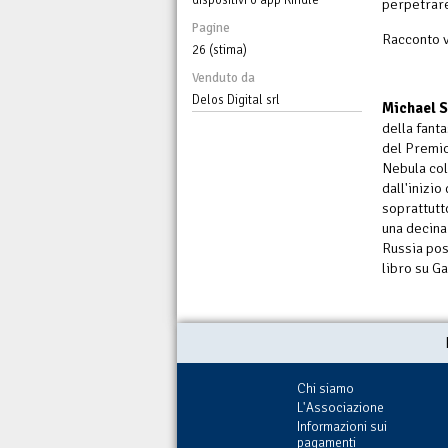
perpetrare
Pagine
Racconto v
26 (stima)
Venduto da
Delos Digital srl
Michael 
della fanta
del Premio
Nebula co
dall'inizio
soprattutto
una decina
Russia post
libro su G
Chi siamo
L'Associazione
Informazioni sui
pagamenti