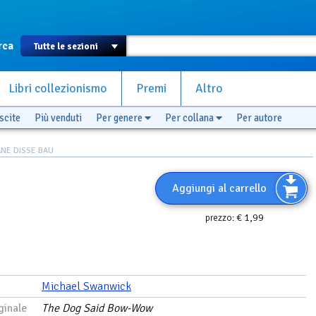
rca
Libri collezionismo
Premi
Altro
scite
Più venduti
Per genere
Per collana
Per autore
ANE DISSE BAU
Aggiungi al carrello
€ 1,99
prezzo:
Michael Swanwick
ginale
The Dog Said Bow-Wow