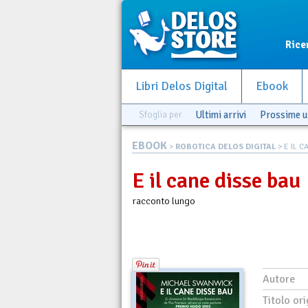
Rice
Libri Delos Digital
Ebook
Sfoglia per
Ultimi arrivi
Prossime u
EBOOK
>
ROBOTICA DELOS DIGITAL
> E IL C
E il cane disse bau
racconto lungo
Autore
Titolo ori