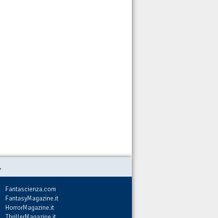
.
Fantascienza.com
FantasyMagazine.it
HorrorMagazine.it
ThrillerMagazine.it