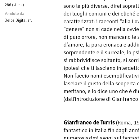
286 (stima)
sono le più diverse, direi sopratt
dei luoghi comuni e dei cliché
Venduto da
Delos Digital srl
caratterizzati i racconti “alla 
“genere” non si cade nella ovviet
di puro orrore, non mancano le s
d’amore, la pura cronaca e addiri
sorprendente e il surreale, lo ps
si rabbrividisce soltanto, si sor
ipotesi che ti lasciano interdet
Non faccio nomi esemplificativi 
lasciare il gusto della scoperta 
meritano, e lo dice uno che è dir
(dall'introduzione di Gianfranco 
Gianfranco de Turris
(Roma, 19
fantastico in Italia fin dagli an
numerosissimi saggi sul fantast