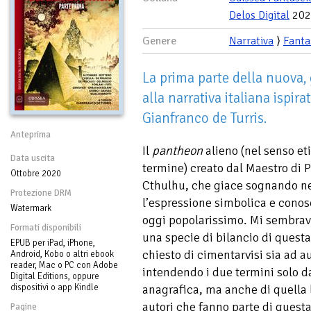
Delos Digital
202
Genere
Narrativa
⟩
Fanta
La prima parte della nuova,
alla narrativa italiana ispira
Gianfranco de Turris.
Anteprima
Il
pantheon
alieno (nel senso et
Data uscita
termine) creato dal Maestro di P
Ottobre 2020
Cthulhu, che giace sognando ne
Protezione DRM
l’espressione simbolica e conos
Watermark
oggi popolarissimo. Mi sembrava 
Formati disponibili
una specie di bilancio di questa
EPUB per iPad, iPhone,
chiesto di cimentarvisi sia ad a
Android, Kobo o altri ebook
reader, Mac o PC con Adobe
intendendo i due termini solo da
Digital Editions, oppure
dispositivi o app Kindle
anagrafica, ma anche di quella l
autori che fanno parte di questa 
Pagine