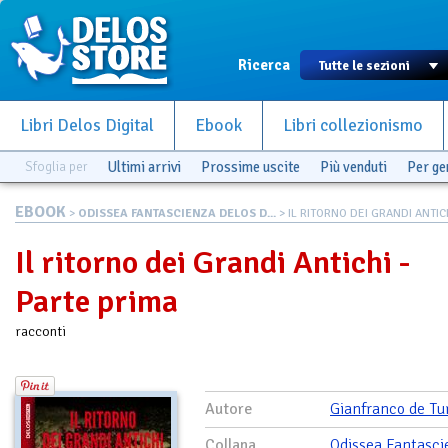
Ricerca
Libri Delos Digital
Ebook
Libri collezionismo
Sfoglia per
Ultimi arrivi
Prossime uscite
Più venduti
Per g
EBOOK
>
ODISSEA FANTASCIENZA DELOS D...
> IL RITORNO DEI GRANDI ANTICH
Il ritorno dei Grandi Antichi -
Parte prima
racconti
Autore
Gianfranco de Tur
Collana
Odissea Fantasci