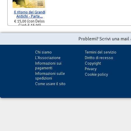
Il ritorno dei Grandi
Antichi - Parte…
€ 15,00
(con Delos
Card: € 15,00)
Problemi? Scrivi una mail
Chi siamo
Termini del servizio
L'Associazione
Diritto di recesso
Informazioni sui
Copyright
pagamenti
Privacy
Informazioni sulle
Cookie policy
spedizioni
Come usare il sito