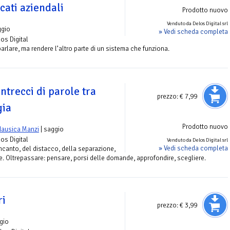
cati aziendali
Prodotto nuovo
Venduto da Delos Digital srl
ggio
» Vedi scheda completa
los Digital
rlare, ma rendere l’altro parte di un sistema che funziona.
Intrecci di parole tra
prezzo:
€ 7,99
gia
Prodotto nuovo
Nausica Manzi
| saggio
los Digital
Venduto da Delos Digital srl
» Vedi scheda completa
incanto, del distacco, della separazione,
ve. Oltrepassare: pensare, porsi delle domande, approfondire, scegliere.
ri
prezzo:
€ 3,99
gio