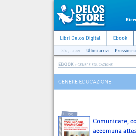
Rice
Libri Delos Digital
Ebook
Sfoglia per
Ultimi arrivi
Prossime u
EBOOK
> GENERE EDUCAZIONE
GENERE EDUCAZIONE
EBOOK
Comunicare, co
accomuna attes