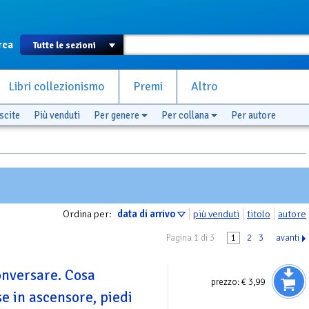
rca
Libri collezionismo
Premi
Altro
scite
Più venduti
Per genere
Per collana
Per autore
Ordina per:
data di arrivo
più venduti
titolo
autore
Pagina 1 di 3
1
2
3
avanti
nversare. Cosa
prezzo:
€ 3,99
e in ascensore, piedi