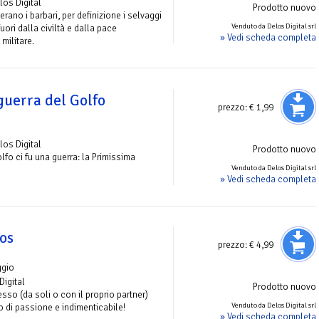
los Digital
Prodotto nuovo
erano i barbari, per definizione i selvaggi
Venduto da Delos Digital srl
 fuori dalla civiltà e dalla pace
» Vedi scheda completa
militare.
guerra del Golfo
prezzo:
€ 1,99
los Digital
Prodotto nuovo
lfo ci fu una guerra: la Primissima
Venduto da Delos Digital srl
» Vedi scheda completa
ros
prezzo:
€ 4,99
ggio
Digital
Prodotto nuovo
sso (da soli o con il proprio partner)
Venduto da Delos Digital srl
no di passione e indimenticabile!
» Vedi scheda completa