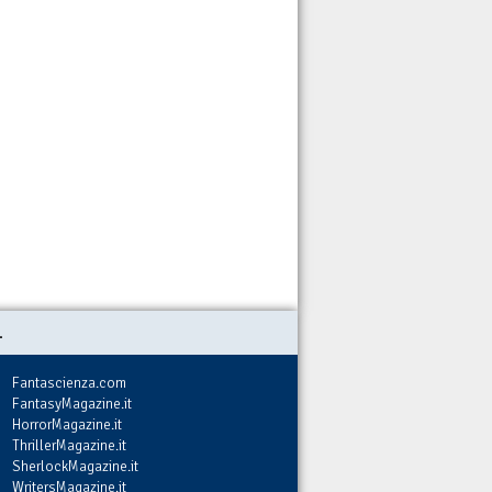
.
Fantascienza.com
FantasyMagazine.it
HorrorMagazine.it
ThrillerMagazine.it
SherlockMagazine.it
WritersMagazine.it