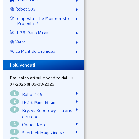
🚀 Robot 105
🚀 Tempesta - The Montecristo
Project / 2
🚀 IF 33. Mino Milani
🚀 Vetro
🔫 La Mantide Orchidea
I più venduti
Dati calcolati sulle vendite dal 08-
07-2026 al 06-08-2026
1
Robot 105
2
IF 33. Mino Milani
3
Kryzys Robotowy - La crisi
dei robot
4
Codice Nero
5
Sherlock Magazine 67