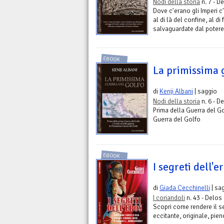
Nodi della storia
n. 7 - De
Dove c'erano gli Imperi c'
al di là del confine, al di
salvaguardate dal potere 
EBOOK
La primissima 
di
Kenji Albani
| saggio
Nodi della storia
n. 6 - De
Prima della Guerra del Go
Guerra del Golfo
EBOOK
I segreti dell'e
di
Giada Cecchinelli
| sa
I coriandoli
n. 43 - Delos 
Scopri come rendere il se
eccitante, originale, pie