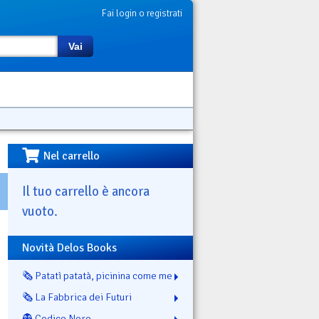
Fai login o registrati
Vai
Nel carrello
Il tuo carrello è ancora
vuoto.
Novità Delos Books
🗞️ Patatì patatà, picinina come me
🗞️ La Fabbrica dei Futuri
👻 Codice Nero