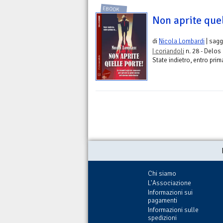
EBOOK
Non aprite que
di
Nicola Lombardi
| sagg
I coriandoli
n. 28 - Delos 
State indietro, entro prima
Chi siamo
L'Associazione
Informazioni sui
pagamenti
Informazioni sulle
spedizioni