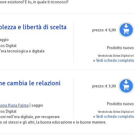
amore esistono? E tu, in quale ti riconosci?
ezza e libertà di scelta
prezzo:
€ 6,99
aggio
los Digital
Prodotto nuovo
l’era tecnologica e digitale
Venduto da Delos Digital srl
» Vedi scheda completa
he cambia le relazioni
prezzo:
€ 3,99
Prodotto nuovo
Anna Maria Palma
| saggio
los Digital
Venduto da Delos Digital srl
» Vedi scheda completa
ioni nell’era digitale, per recuperare
o sé stessi e gli altri, la buona educazione e le buone maniere.