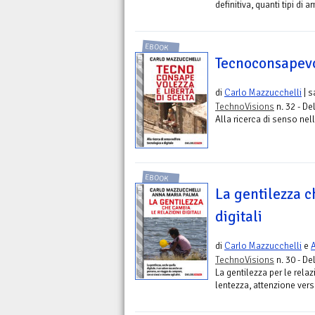
definitiva, quanti tipi di 
EBOOK
Tecnoconsapevol
di
Carlo Mazzucchelli
| s
TechnoVisions
n. 32 - De
Alla ricerca di senso nel
EBOOK
La gentilezza c
digitali
di
Carlo Mazzucchelli
e
TechnoVisions
n. 30 - De
La gentilezza per le relaz
lentezza, attenzione vers