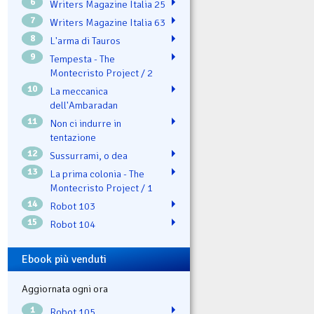
6
Writers Magazine Italia 25
7
Writers Magazine Italia 63
8
L'arma di Tauros
9
Tempesta - The
Montecristo Project / 2
10
La meccanica
dell'Ambaradan
11
Non ci indurre in
tentazione
12
Sussurrami, o dea
13
La prima colonia - The
Montecristo Project / 1
14
Robot 103
15
Robot 104
Ebook più venduti
Aggiornata ogni ora
1
Robot 105