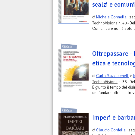
scalzi e comuni
di
Michele Gonnella
| sa
TechnoVisions
n. 40 - De
Comunicare non è solo pa
EBOOK
Oltrepassare - 
etica e tecnolo
di
Carlo Mazzucchelli
e
TechnoVisions
n. 36 - De
È giunto il tempo del dis
dell’andare oltre e altro
EBOOK
Imperi e barba
di
Claudio Cordella
| sag