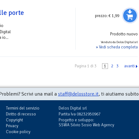
lle porte
prezzo:
€ 1,99
io
Digital
Prodotto nuovo
 io...
Venduto da Delos Digital srl
» Vedi scheda completa
Pagina 1 di 3
1
2
3
avanti
Problemi? Scrivi una mail a
staff@delosstore.it
, ti aiutiamo subito
Termini del servizio
Delos Digital srl
Diritto di recesso
Partita Iva 08232950967
Copyright
Progetto e sviluppo:
SSWA Silvio Sosio Web Agency
Privacy
Cookie policy