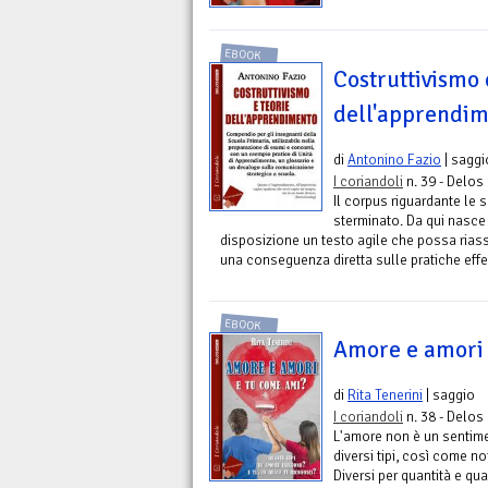
EBOOK
Costruttivismo 
dell'apprendi
di
Antonino Fazio
| saggi
I coriandoli
n. 39 - Delos 
Il corpus riguardante le 
sterminato. Da qui nasce p
disposizione un testo agile che possa riass
una conseguenza diretta sulle pratiche effet
EBOOK
Amore e amori 
di
Rita Tenerini
| saggio
I coriandoli
n. 38 - Delos 
L'amore non è un sentimen
diversi tipi, così come no
Diversi per quantità e qua