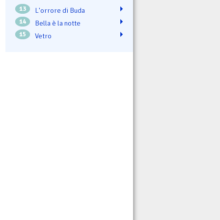
13
L'orrore di Buda
14
Bella è la notte
15
Vetro