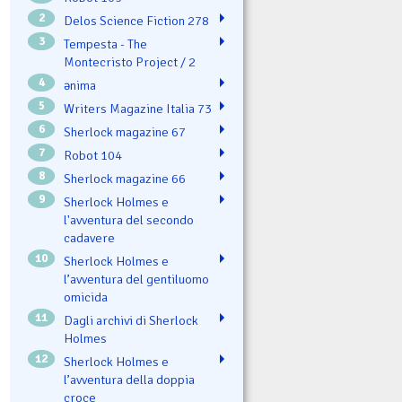
2
Delos Science Fiction 278
3
Tempesta - The
Montecristo Project / 2
4
ənima
5
Writers Magazine Italia 73
6
Sherlock magazine 67
7
Robot 104
8
Sherlock magazine 66
9
Sherlock Holmes e
l'avventura del secondo
cadavere
10
Sherlock Holmes e
l’avventura del gentiluomo
omicida
11
Dagli archivi di Sherlock
Holmes
12
Sherlock Holmes e
l’avventura della doppia
croce