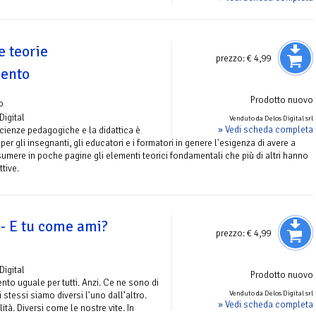
e teorie
prezzo:
€ 4,99
mento
Prodotto nuovo
o
Digital
Venduto da Delos Digital srl
» Vedi scheda completa
scienze pedagogiche e la didattica è
er gli insegnanti, gli educatori e i formatori in genere l'esigenza di avere a
umere in poche pagine gli elementi teorici fondamentali che più di altri hanno
tive.
- E tu come ami?
prezzo:
€ 4,99
Digital
Prodotto nuovo
to uguale per tutti. Anzi. Ce ne sono di
Venduto da Delos Digital srl
i stessi siamo diversi l'uno dall’altro.
» Vedi scheda completa
lità. Diversi come le nostre vite. In