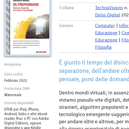
Collana
TechnoVisions
n.
Delos Digital
202
Genere
Computer
⟩
Info
Educazione
⟩
Com
Educazione
⟩
Filo
Filosofia
È giunto il tempo del disinc
Anteprima
separazione, dell’andare oltr
Data uscita
pensare, porsi delle domand
Febbraio 2022
Protezione DRM
Dentro mondi virtuali, in assenza
Watermark
viviamo pseudo-vite digitali, de
Formati disponibili
stranieri, algoritmi prepotenti e
EPUB per iPad, iPhone,
tecnologico emergente suggeris
Android, Kobo o altri ebook
reader, Mac o PC con Adobe
per andare oltre e altrove, per m
Digital Editions, oppure
dispositivi o app Kindle
alla ricerca esperienziale di nuo