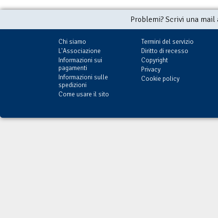
Problemi? Scrivi una mail
Chi siamo
Termini del servizio
L'Associazione
Diritto di recesso
Informazioni sui
Copyright
pagamenti
Privacy
Informazioni sulle
Cookie policy
spedizioni
Come usare il sito