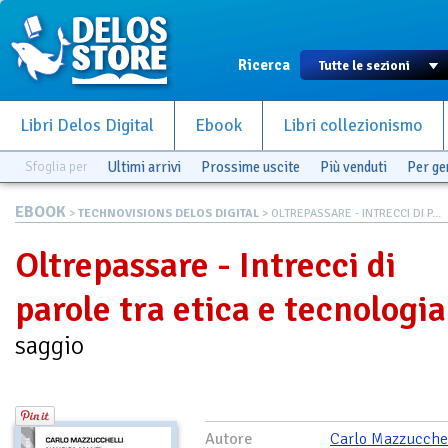
Ricerca
Libri Delos Digital
Ebook
Libri collezionismo
Sfoglia per
Ultimi arrivi
Prossime uscite
Più venduti
Per g
EBOOK
>
TECHNOVISIONS DELOS DIGITAL
> OLTREPASSARE - INTRECCI DI P...
Oltrepassare - Intrecci di
parole tra etica e tecnologia
saggio
Autore
Carlo Mazzucchel