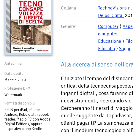
Collana
TechnoVisions
n.
Delos Digital
201
Genere
Computer
⟩
Aspet
computer
Educazione
⟩
Filo
Filosofia
⟩
Saggi
Alla ricerca di senso nell’er
Anteprima
Data uscita
È iniziato il tempo del disincant
Maggio 2019
critica, della tecnoconsapevolez
Protezione DRM
inganni digitali, cosa faranno gl
Watermark
nuovi strumenti, ricercando vie d
Formati disponibili
Cercheranno itinerari di viaggio
EPUB per iPad, iPhone,
Android, Kobo o altri ebook
quelle suggerite da Tripadvisor,
reader, Mac o PC con Adobe
clienti paganti? La stanchezza 
Digital Editions, oppure
dispositivi o app Kindle
con il medium tecnologico e all