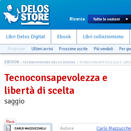
Ricerca
Libri Delos Digital
Ebook
Libri collezionismo
Sfoglia per
Ultimi arrivi
Prossime uscite
Più venduti
Per g
EBOOK
>
TECHNOVISIONS DELOS DIGITAL
> TECNOCONSAPEVOLEZZA E LIBERT
Tecnoconsapevolezza e
libertà di scelta
saggio
Autore
Carlo Mazzucchel