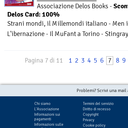
Associazione Delos Books -
Scon
Delos Card: 100%
Strani mondi, il Millemondi italiano - Men i
L'ibernazione - Il MuFant a Torino - Stingra
Pagina 7 di 11
1
2
3
4
5
6
7
8
9
Problemi? Scrivi una mail
Chi siamo
Termini del servizio
L'Associazione
Diritto di recesso
Informazioni sui
Copyright
pagamenti
Privacy
Informazioni sulle
Cookie policy