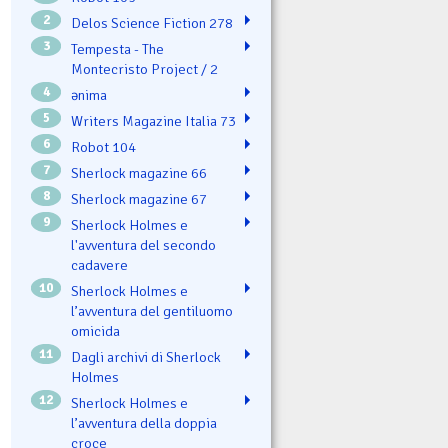
2
Delos Science Fiction 278
3
Tempesta - The
Montecristo Project / 2
4
ənima
5
Writers Magazine Italia 73
6
Robot 104
7
Sherlock magazine 66
8
Sherlock magazine 67
9
Sherlock Holmes e
l'avventura del secondo
cadavere
10
Sherlock Holmes e
l’avventura del gentiluomo
omicida
11
Dagli archivi di Sherlock
Holmes
12
Sherlock Holmes e
l’avventura della doppia
croce