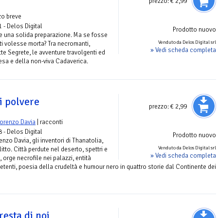
prezzo:
€ 2,99
zo breve
1 - Delos Digital
Prodotto nuovo
 e una solida preparazione. Ma se fosse
Venduto da Delos Digital srl
 ti volesse morta? Tra necromanti,
» Vedi scheda completa
tte Segrete, le avventure travolgenti ed
resa e della non-viva Cadaverica.
i polvere
prezzo:
€ 2,99
orenzo Davia
| racconti
8 - Delos Digital
Prodotto nuovo
nzo Davia, gli inventori di Thanatolia,
Venduto da Delos Digital srl
tto. Città perdute nel deserto, spettri e
» Vedi scheda completa
 orge necrofile nei palazzi, entità
tenti, poesia della crudeltà e humour nero in quattro storie dal Continente dei
esta di noi