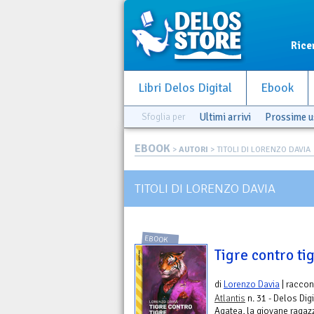
Rice
Libri Delos Digital
Ebook
Sfoglia per
Ultimi arrivi
Prossime u
EBOOK
>
AUTORI
> TITOLI DI LORENZO DAVIA
TITOLI DI LORENZO DAVIA
EBOOK
Tigre contro ti
di
Lorenzo Davia
| raccon
Atlantis
n. 31 - Delos Digi
Agatea, la giovane ragazz