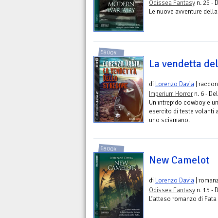
Odissea Fantasy
n. 25 - 
Le nuove avventure della f
EBOOK
La vendetta de
di
Lorenzo Davia
| raccon
Imperium Horror
n. 6 - De
Un intrepido cowboy e un
esercito di teste volanti
uno sciamano.
EBOOK
New Camelot
di
Lorenzo Davia
| roman
Odissea Fantasy
n. 15 - 
L’atteso romanzo di Fata 