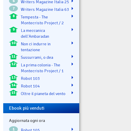
6
Writers Magazine Italia 25
7
Writers Magazine Italia 63
8
Tempesta - The
Montecristo Project / 2
9
La meccanica
dell'Ambaradan
10
Non ci indurre in
tentazione
11
Sussurrami, o dea
12
La prima colonia - The
Montecristo Project / 1
13
Robot 103
14
Robot 104
15
Oltre il pianeta del vento
Ebook più venduti
Aggiornata ogni ora
1
Robot 105