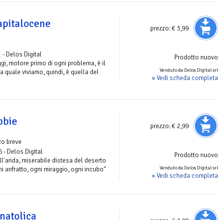
apitalocene
prezzo:
€ 3,99
 - Delos Digital
Prodotto nuovo
i, motore primo di ogni problema, è il
Venduto da Delos Digital srl
a quale viviamo, quindi, è quella del
» Vedi scheda completa
bbie
prezzo:
€ 2,99
zo breve
6 - Delos Digital
Prodotto nuovo
ll'arida, miserabile distesa del deserto
Venduto da Delos Digital srl
i anfratto, ogni miraggio, ogni incubo"
» Vedi scheda completa
natolica