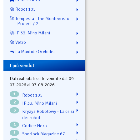
🚀 Robot 105
🚀 Tempesta - The Montecristo
Project / 2
🚀 IF 33. Mino Milani
🚀 Vetro
🔫 La Mantide Orchidea
I più venduti
Dati calcolati sulle vendite dal 09-
07-2026 al 07-08-2026
1
Robot 105
2
IF 33. Mino Milani
3
Kryzys Robotowy - La crisi
dei robot
4
Codice Nero
5
Sherlock Magazine 67