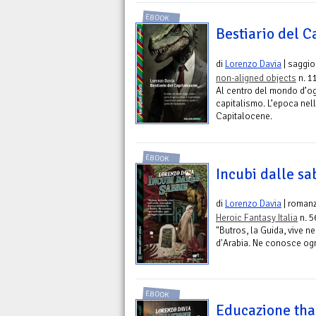
EBOOK
Bestiario del C
di
Lorenzo Davia
| saggio
non-aligned objects
n. 11
Al centro del mondo d’ogg
capitalismo. L’epoca nell
Capitalocene.
EBOOK
Incubi dalle sa
di
Lorenzo Davia
| roman
Heroic Fantasy Italia
n. 5
"Butros, la Guida, vive ne
d'Arabia. Ne conosce ogn
EBOOK
Educazione tha