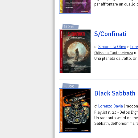
per affrontare un duello c
EBOOK
S/Confinati
di
Simonetta Olivo
e
Lore
Odissea Fantascienza
n.
Una planata dall’alto. Un 
EBOOK
Black Sabbath
di
Lorenzo Davia
| raccon
Playlist
n. 23 - Delos Digi
Un racconto weird on the
Sabbath, dell’omonima r