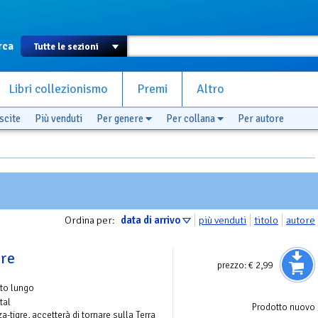
rca
Libri collezionismo
Premi
Altro
scite
Più venduti
Per genere
Per collana
Per autore
Ordina per:
data di arrivo
più venduti
titolo
autore
gre
prezzo:
€ 2,99
to lungo
tal
Prodotto nuovo
a-tigre, accetterà di tornare sulla Terra