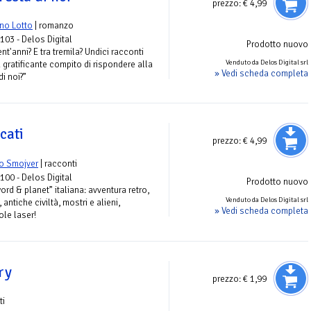
prezzo:
€ 4,99
no Lotto
| romanzo
 103 - Delos Digital
Prodotto nuovo
ent'anni? E tra tremila? Undici racconti
Venduto da Delos Digital srl
a gratificante compito di rispondere alla
» Vedi scheda completa
i noi?”
cati
prezzo:
€ 4,99
io Smojver
| racconti
 100 - Delos Digital
Prodotto nuovo
ord & planet” italiana: avventura retro,
Venduto da Delos Digital srl
ntiche civiltà, mostri e alieni,
» Vedi scheda completa
ole laser!
ry
prezzo:
€ 1,99
ti