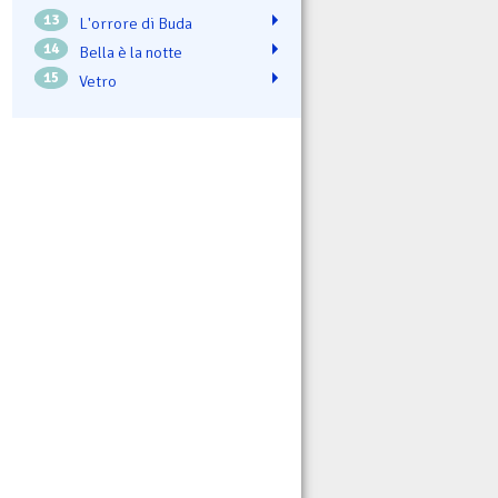
13
L'orrore di Buda
14
Bella è la notte
15
Vetro