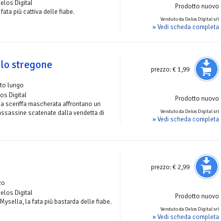
Delos Digital
Prodotto nuovo
ata più cattiva delle fiabe.
Venduto da Delos Digital srl
» Vedi scheda completa
llo stregone
prezzo:
€ 1,99
to lungo
los Digital
Prodotto nuovo
a sceriffa mascherata affrontano un
Venduto da Delos Digital srl
 assassine scatenate dalla vendetta di
» Vedi scheda completa
prezzo:
€ 2,99
zo
Delos Digital
Prodotto nuovo
Mysella, la fata più bastarda delle fiabe.
Venduto da Delos Digital srl
» Vedi scheda completa