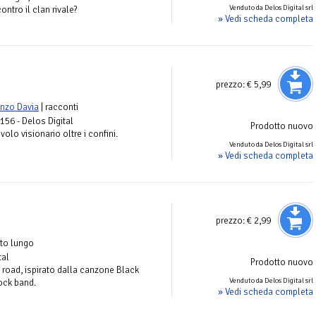
Venduto da Delos Digital srl
ontro il clan rivale?
» Vedi scheda completa
prezzo:
€ 5,99
nzo Davia
| racconti
 156 - Delos Digital
Prodotto nuovo
volo visionario oltre i confini.
Venduto da Delos Digital srl
» Vedi scheda completa
prezzo:
€ 2,99
to lungo
tal
Prodotto nuovo
 road, ispirato dalla canzone Black
Venduto da Delos Digital srl
ock band.
» Vedi scheda completa