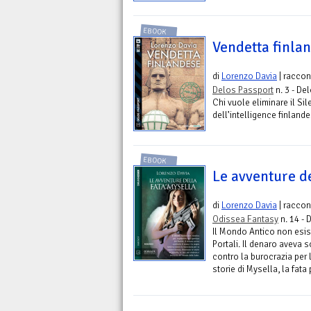
EBOOK
Vendetta finla
di
Lorenzo Davia
| raccon
Delos Passport
n. 3 - Del
Chi vuole eliminare il Si
dell’intelligence finland
EBOOK
Le avventure d
di
Lorenzo Davia
| raccon
Odissea Fantasy
n. 14 - 
Il Mondo Antico non esist
Portali. Il denaro aveva s
contro la burocrazia per 
storie di Mysella, la fata