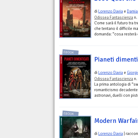
di
Lorenzo Davia
e
Damia
Odissea Fantascienza
n.
Come sarà il futuro tra tr
che tentano il difficile m
domanda: “cosa resterà d
EBOOK
Pianeti dimenti
di
Lorenzo Davia
e
Giorg
Odissea Fantascienza
n.
La prima antologia di “sw
romanticismo decadente, a
astronavi, duelli con pist
EBOOK
Modern Warfai
di
Lorenzo Davia
| raccon