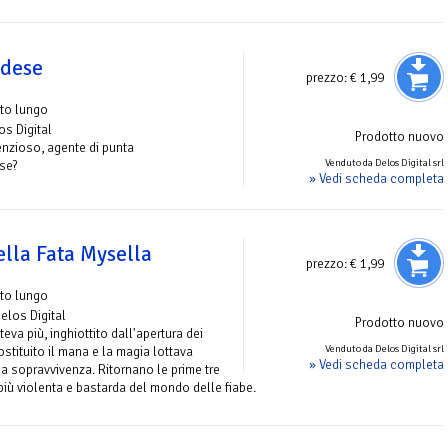
ndese
prezzo:
€ 1,99
to lungo
os Digital
Prodotto nuovo
lenzioso, agente di punta
Venduto da Delos Digital srl
ese?
» Vedi scheda completa
ella Fata Mysella
prezzo:
€ 1,99
to lungo
Delos Digital
Prodotto nuovo
eva più, inghiottito dall'apertura dei
Venduto da Delos Digital srl
ostituito il mana e la magia lottava
» Vedi scheda completa
la sopravvivenza. Ritornano le prime tre
 più violenta e bastarda del mondo delle fiabe.