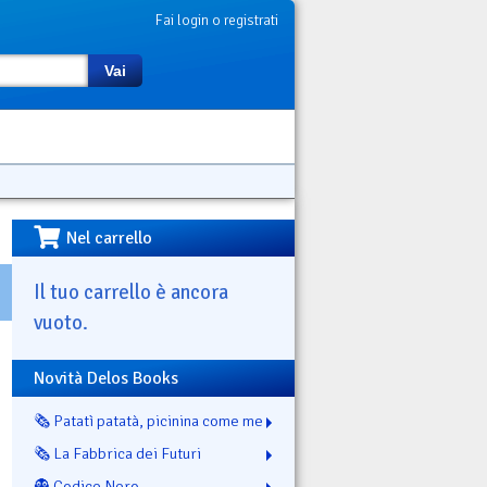
Fai login o registrati
Vai
Nel carrello
Il tuo carrello è ancora
vuoto.
Novità Delos Books
🗞️ Patatì patatà, picinina come me
🗞️ La Fabbrica dei Futuri
👻 Codice Nero