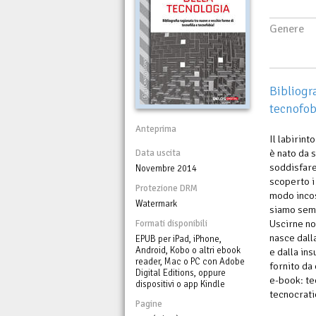
Genere
Bibliogr
tecnofob
Anteprima
Il labirint
è nato da 
Data uscita
soddisfare
Novembre 2014
scoperto i
Protezione DRM
modo incos
Watermark
siamo semp
Uscirne no
Formati disponibili
nasce dall
EPUB per iPad, iPhone,
Android, Kobo o altri ebook
e dalla ins
reader, Mac o PC con Adobe
fornito da
Digital Editions, oppure
e-book: tec
dispositivi o app Kindle
tecnocratic
Pagine