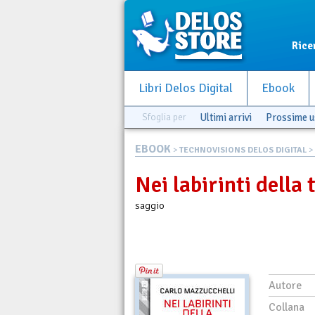
Rice
Libri Delos Digital
Ebook
Sfoglia per
Ultimi arrivi
Prossime u
EBOOK
>
TECHNOVISIONS DELOS DIGITAL
> 
Nei labirinti della
saggio
Autore
Collana