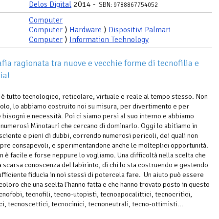
Delos Digital
2014 -
ISBN: 9788867754052
Computer
Computer
⟩
Hardware
⟩
Dispositivi Palmari
Computer
⟩
Information Technology
afia ragionata tra nuove e vecchie forme di tecnofilia e
ia!
o è tutto tecnologico, reticolare, virtuale e reale al tempo stesso. Non
solo, lo abbiamo costruito noi su misura, per divertimento e per
 bisogni e necessità. Poi ci siamo persi al suo interno e abbiamo
 numerosi Minotauri che cercano di dominarlo. Oggi lo abitiamo in
ciente e pieni di dubbi, correndo numerosi pericoli, dei quali non
re consapevoli, e sperimentandone anche le molteplici opportunità.
n è facile e forse neppure lo vogliamo. Una difficoltà nella scelta che
a scarsa conoscenza del labirinto, di chi lo sta costruendo e gestendo
ufficiente fiducia in noi stessi di potercela fare. Un aiuto può essere
 coloro che una scelta l’hanno fatta e che hanno trovato posto in questo
nofobi, tecnofili, tecno-utopisti, tecnoapocalittici, tecnocritici,
i, tecnoscettici, tecnocinici, tecnoneutrali, tecno-ottimisti...