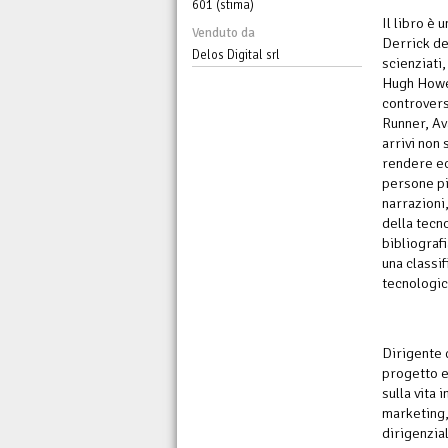
601 (stima)
Il libro è 
Venduto da
Derrick de
Delos Digital srl
scienziati,
Hugh Howey
controversi
Runner, Av
arrivi non
rendere ecc
persone pi
narrazioni
della tecno
bibliograf
una classif
tecnologic
Dirigente 
progetto e
sulla vita
marketing,
dirigenzia