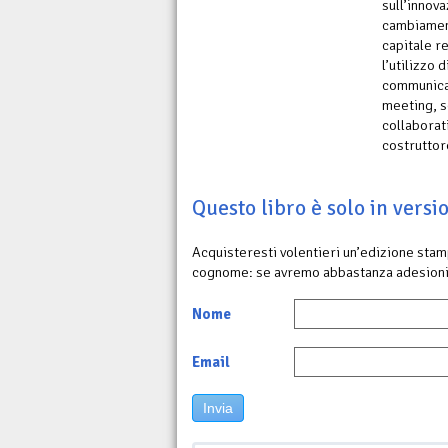
sull’innov
cambiament
capitale re
l’utilizzo 
communicat
meeting, s
collaborati
costruttor
Questo libro è solo in vers
Acquisteresti volentieri un’edizione sta
cognome: se avremo abbastanza adesioni
Nome
Email
Invia