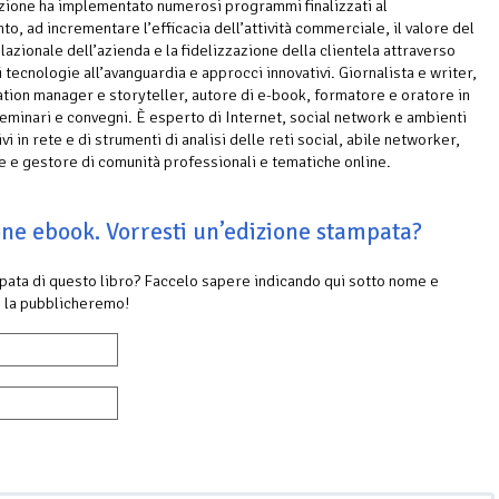
azione ha implementato numerosi programmi finalizzati al
o, ad incrementare l’efficacia dell’attività commerciale, il valore del
lazionale dell’azienda e la fidelizzazione della clientela attraverso
di tecnologie all’avanguardia e approcci innovativi. Giornalista e writer,
ion manager e storyteller, autore di e-book, formatore e oratore in
eminari e convegni. È esperto di Internet, social network e ambienti
vi in rete e di strumenti di analisi delle reti social, abile networker,
e e gestore di comunità professionali e tematiche online.
ione ebook. Vorresti un’edizione stampata?
mpata di questo libro? Faccelo sapere indicando qui sotto nome e
 la pubblicheremo!