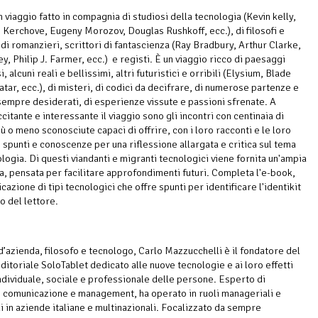
un viaggio fatto in compagnia di studiosi della tecnologia (Kevin kelly,
 Kerchove, Eugeny Morozov, Douglas Rushkoff, ecc.), di filosofi e
 di romanzieri, scrittori di fantascienza (Ray Bradbury, Arthur Clarke,
, Philip J. Farmer, ecc.) e registi. È un viaggio ricco di paesaggi
, alcuni reali e bellissimi, altri futuristici e orribili (Elysium, Blade
atar, ecc.), di misteri, di codici da decifrare, di numerose partenze e
 sempre desiderati, di esperienze vissute e passioni sfrenate. A
itante e interessante il viaggio sono gli incontri con centinaia di
ù o meno sconosciute capaci di offrire, con i loro racconti e le loro
, spunti e conoscenze per una riflessione allargata e critica sul tema
logia. Di questi viandanti e migranti tecnologici viene fornita un'ampia
ia, pensata per facilitare approfondimenti futuri. Completa l'e-book,
icazione di tipi tecnologici che offre spunti per identificare l'identikit
o del lettore.
d’azienda, filosofo e tecnologo, Carlo Mazzucchelli è il fondatore del
ditoriale SoloTablet dedicato alle nuove tecnologie e ai loro effetti
 individuale, sociale e professionale delle persone. Esperto di
 comunicazione e management, ha operato in ruoli manageriali e
li in aziende italiane e multinazionali. Focalizzato da sempre