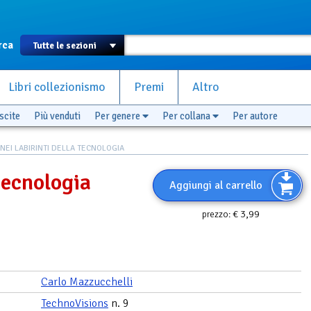
rca
Libri collezionismo
Premi
Altro
scite
Più venduti
Per genere
Per collana
Per autore
NEI LABIRINTI DELLA TECNOLOGIA
 tecnologia
Aggiungi al carrello
€ 3,99
prezzo:
Carlo Mazzucchelli
TechnoVisions
n. 9