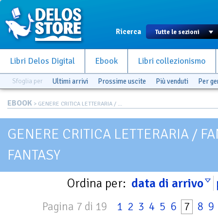
Ricerca
Libri Delos Digital
Ebook
Libri collezionismo
Sfoglia per
Ultimi arrivi
Prossime uscite
Più venduti
Per g
EBOOK
> GENERE CRITICA LETTERARIA / ...
GENERE CRITICA LETTERARIA / F
FANTASY
Ordina per:
data di arrivo
Pagina 7 di 19
1
2
3
4
5
6
7
8
9