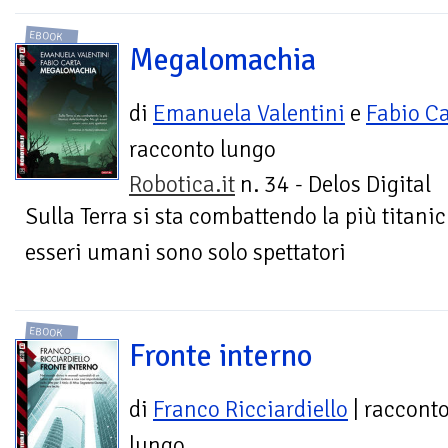
EBOOK
Megalomachia
di
Emanuela Valentini
e
Fabio Ca
racconto lungo
Robotica.it
n. 34 - Delos Digital
Sulla Terra si sta combattendo la più titanic
esseri umani sono solo spettatori
EBOOK
Fronte interno
di
Franco Ricciardiello
| raccont
lungo