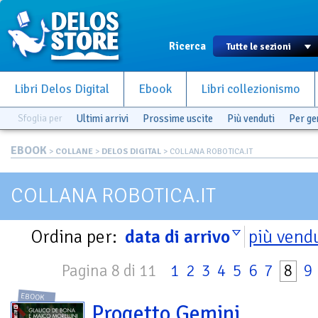
Ricerca
Libri Delos Digital
Ebook
Libri collezionismo
Sfoglia per
Ultimi arrivi
Prossime uscite
Più venduti
Per g
EBOOK
>
COLLANE
>
DELOS DIGITAL
> COLLANA ROBOTICA.IT
COLLANA ROBOTICA.IT
Ordina per:
data di arrivo
più vend
Pagina 8 di 11
1
2
3
4
5
6
7
8
9
EBOOK
Progetto Gemini