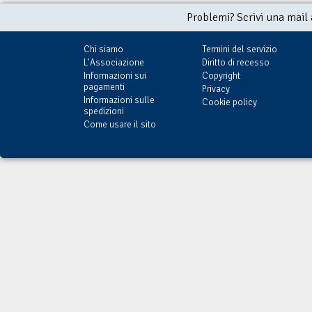
Problemi? Scrivi una mail
Chi siamo
Termini del servizio
L'Associazione
Diritto di recesso
Informazioni sui
Copyright
pagamenti
Privacy
Informazioni sulle
Cookie policy
spedizioni
Come usare il sito