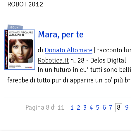
ROBOT 2012
EBOOK
Mara, per te
di
Donato Altomare
| racconto l
Robotica.it
n. 28 - Delos Digital
In un futuro in cui tutti sono belli
farebbe di tutto pur di apparire un po' più br
Pagina 8 di 11
1
2
3
4
5
6
7
8
9