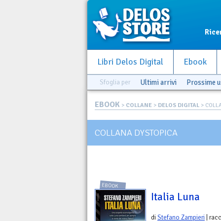
Rice
Libri Delos Digital
Ebook
Sfoglia per
Ultimi arrivi
Prossime u
EBOOK
>
COLLANE
>
DELOS DIGITAL
> COLL
COLLANA DYSTOPICA
EBOOK
Italia Luna
di
Stefano Zampieri
| rac