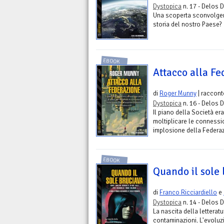
Dystopica
n. 17 - Delos D
Una scoperta sconvolgen
storia del nostro Paese?
EBOOK
Attacco alla F
di
Roger Munny
| raccont
Dystopica
n. 16 - Delos D
Il piano della Società era
moltiplicare le connessio
implosione della Federa
EBOOK
Quando il sole
di
Franco Ricciardiello
e
Dystopica
n. 14 - Delos D
La nascita della letteratu
contaminazioni. L'evoluzi