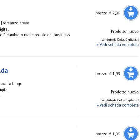
prezzo:
€ 2,99
| romanzo breve
igital
Prodotto nuovo
o è cambiato ma le regole del business
Venduto da Delos Digital srl
» Vedi scheda completa
lda
prezzo:
€ 1,99
cconto lungo
igital
Prodotto nuovo
.
Venduto da Delos Digital srl
» Vedi scheda completa
prezzo:
€ 1,99