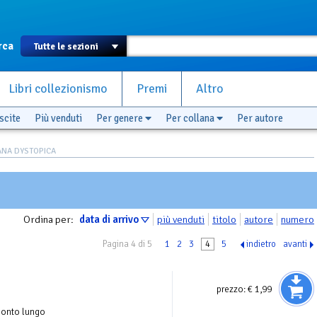
rca
Libri collezionismo
Premi
Altro
scite
Più venduti
Per genere
Per collana
Per autore
ANA DYSTOPICA
Ordina per:
data di arrivo
più venduti
titolo
autore
numero
Pagina 4 di 5
1
2
3
4
5
indietro
avanti
prezzo:
€ 1,99
conto lungo