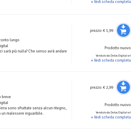
» Vedi scheda completa
prezzo:
€ 1,99
conto lungo
igital
Prodotto nuovo
i sarà più nulla? Che senso avrà andare
Venduto da Delos Digital srl
» Vedi scheda completa
prezzo:
€ 2,99
 breve
igital
Prodotto nuovo
erra sono sfruttate senza alcun ritegno,
Venduto da Delos Digital srl
a un malessere inguaribile.
» Vedi scheda completa