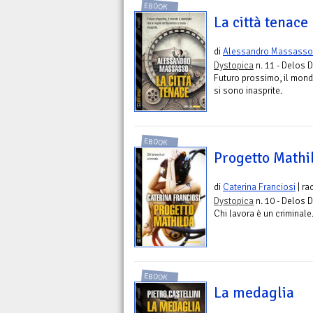
EBOOK
La città tenace
di
Alessandro Massasso
Dystopica
n. 11 - Delos D
Futuro prossimo, il mond
si sono inasprite.
EBOOK
Progetto Mathi
di
Caterina Franciosi
| ra
Dystopica
n. 10 - Delos D
Chi lavora è un criminale
EBOOK
La medaglia