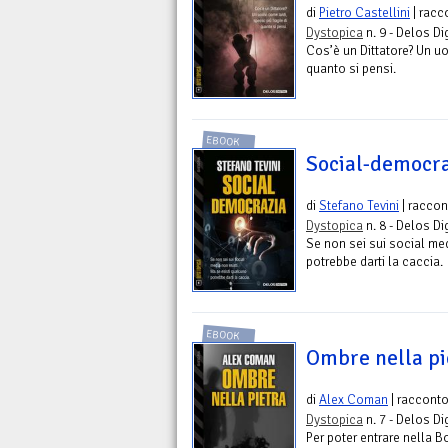
di
Pietro Castellini
| racc
Dystopica
n. 9 - Delos Dig
Cos’è un Dittatore? Un uo
quanto si pensi.
EBOOK
Social-democra
di
Stefano Tevini
| raccon
Dystopica
n. 8 - Delos Dig
Se non sei sui social med
potrebbe darti la caccia.
EBOOK
Ombre nella pi
di
Alex Coman
| raccont
Dystopica
n. 7 - Delos Dig
Per poter entrare nella B