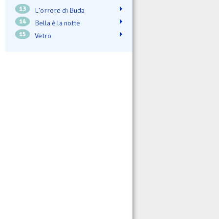
13
L'orrore di Buda
14
Bella è la notte
15
Vetro