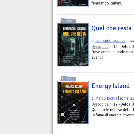
fantastico italiani.
EBOOK
Quel che resta
di
Leonardo Ligustri
| rac
Dystopica
n. 13 - Delos D
Dove andrai quando non c
avanti?
EBOOK
Energy Island
di
Marco Ischia
| romanzo
Dystopica
n. 12 - Delos D
Quando le risorse della T
la fame di energia divent