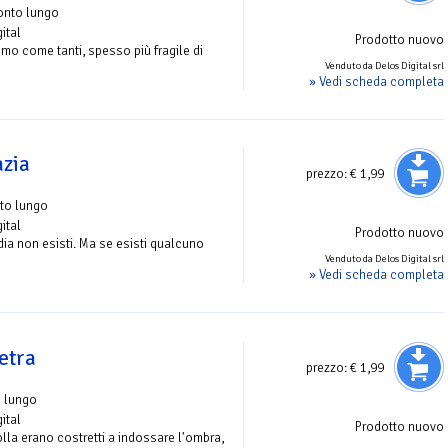
onto lungo
ital
Prodotto nuovo
mo come tanti, spesso più fragile di
Venduto da Delos Digital srl
» Vedi scheda completa
zia
prezzo:
€ 1,99
to lungo
ital
Prodotto nuovo
ia non esisti. Ma se esisti qualcuno
Venduto da Delos Digital srl
» Vedi scheda completa
etra
prezzo:
€ 1,99
o lungo
ital
Prodotto nuovo
olla erano costretti a indossare l'ombra,