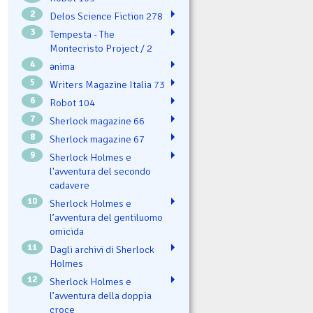
2
Delos Science Fiction 278
3
Tempesta - The
Montecristo Project / 2
4
ənima
5
Writers Magazine Italia 73
6
Robot 104
7
Sherlock magazine 66
8
Sherlock magazine 67
9
Sherlock Holmes e
l'avventura del secondo
cadavere
10
Sherlock Holmes e
l’avventura del gentiluomo
omicida
11
Dagli archivi di Sherlock
Holmes
12
Sherlock Holmes e
l’avventura della doppia
croce