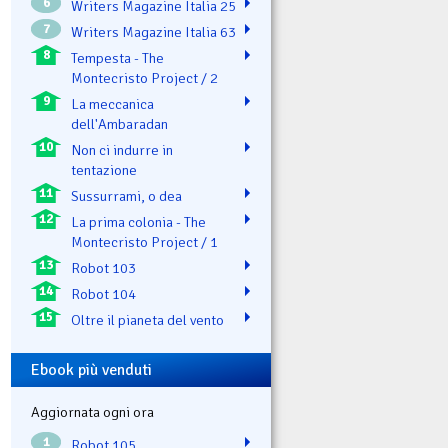
6
Writers Magazine Italia 25
7
Writers Magazine Italia 63
8
Tempesta - The
Montecristo Project / 2
9
La meccanica
dell'Ambaradan
10
Non ci indurre in
tentazione
11
Sussurrami, o dea
12
La prima colonia - The
Montecristo Project / 1
13
Robot 103
14
Robot 104
15
Oltre il pianeta del vento
Ebook più venduti
Aggiornata ogni ora
1
Robot 105