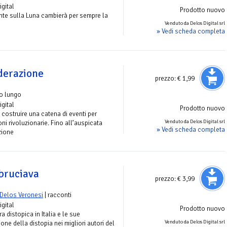
igital
Prodotto nuovo
te sulla Luna cambierà per sempre la
Venduto da Delos Digital srl
» Vedi scheda completa
ederazione
prezzo:
€ 1,99
o lungo
igital
Prodotto nuovo
 costruire una catena di eventi per
Venduto da Delos Digital srl
ni rivoluzionarie. Fino all’auspicata
» Vedi scheda completa
zione
 bruciava
prezzo:
€ 3,99
Delos Veronesi
| racconti
igital
Prodotto nuovo
ra distopica in Italia e le sue
Venduto da Delos Digital srl
one della distopia nei migliori autori del