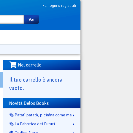
Fai login o registrati
Vai
Nel carrello
Il tuo carrello è ancora
vuoto.
Novità Delos Books
🗞️ Patatì patatà, picinina come me
🗞️ La Fabbrica dei Futuri
👻 Codice Nero