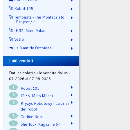
🚀 Robot 105
🚀 Tempesta - The Montecristo
Project / 2
🚀 IF 33. Mino Milani
🚀 Vetro
🔫 La Mantide Orchidea
I più venduti
Dati calcolati sulle vendite dal 09-
07-2026 al 07-08-2026
1
Robot 105
2
IF 33. Mino Milani
3
Kryzys Robotowy - La crisi
dei robot
4
Codice Nero
5
Sherlock Magazine 67