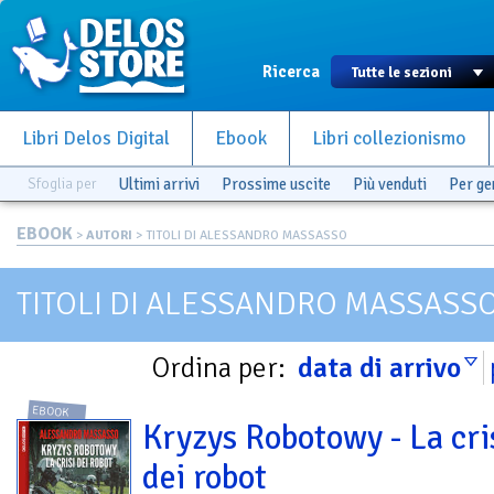
Ricerca
Libri Delos Digital
Ebook
Libri collezionismo
Sfoglia per
Ultimi arrivi
Prossime uscite
Più venduti
Per g
EBOOK
>
AUTORI
> TITOLI DI ALESSANDRO MASSASSO
TITOLI DI ALESSANDRO MASSASS
Ordina per:
data di arrivo
EBOOK
Kryzys Robotowy - La cri
dei robot