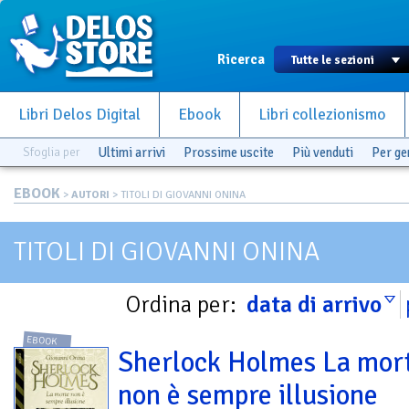
Ricerca
Libri Delos Digital
Ebook
Libri collezionismo
Sfoglia per
Ultimi arrivi
Prossime uscite
Più venduti
Per g
EBOOK
>
AUTORI
> TITOLI DI GIOVANNI ONINA
TITOLI DI GIOVANNI ONINA
Ordina per:
data di arrivo
EBOOK
Sherlock Holmes La mor
non è sempre illusione