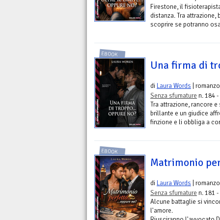
Firestone, il fisioterapis
distanza. Tra attrazione,
scoprire se potranno osar
EBOOK
Una firma di tr
di
Laura Words
| romanzo
Senza sfumature
n. 184 -
Tra attrazione, rancore e
brillante e un giudice af
finzione e li obbliga a c
EBOOK
Matrimonio per
di
Laura Words
| romanzo
Senza sfumature
n. 181 -
Alcune battaglie si vincon
l'amore.
Riusciranno l'avvocato D