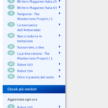
6
Writers Magazine Italia 25
7
Writers Magazine Italia 63
8
Tempesta - The
Montecristo Project / 2
9
La meccanica
dell'Ambaradan
10
Non ci indurre in
tentazione
11
Sussurrami, o dea
12
La prima colonia - The
Montecristo Project / 1
13
Robot 103
14
Robot 104
15
Oltre il pianeta del vento
Ebook più venduti
Aggiornata ogni ora
1
Robot 105