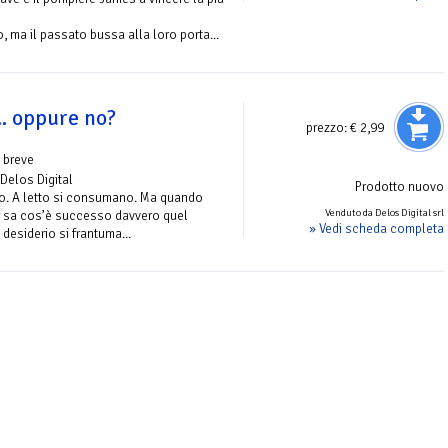
 ma il passato bussa alla loro porta...
.. oppure no?
prezzo:
€ 2,99
 breve
 Delos Digital
Prodotto nuovo
ono. A letto si consumano. Ma quando
Venduto da Delos Digital srl
 sa cos’è successo davvero quel
» Vedi scheda completa
 desiderio si frantuma...