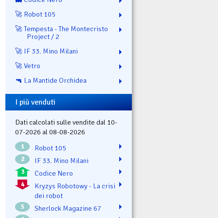
🚀 Robot 105
🚀 Tempesta - The Montecristo
Project / 2
🚀 IF 33. Mino Milani
🚀 Vetro
🔫 La Mantide Orchidea
I più venduti
Dati calcolati sulle vendite dal 10-
07-2026 al 08-08-2026
1
Robot 105
2
IF 33. Mino Milani
3
Codice Nero
4
Kryzys Robotowy - La crisi
dei robot
5
Sherlock Magazine 67