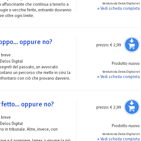
Venduto da Delos Digital srl
ta affascinante che continua a tenerlo a
» Vedi scheda completa
 bugie e vecchie ferite, entrambi dovranno
e oltre ogni limite.
oppo... oppure no?
prezzo:
€ 2,99
 breve
 Delos Digital
Prodotto nuovo
 segreti del passato, un avvocato
Venduto da Delos Digital srl
frontano un percorso che mette in crisi la
» Vedi scheda completa
onfrontarsi con ciò che provano davvero.
fetto... oppure no?
prezzo:
€ 2,99
 breve
 Delos Digital
Prodotto nuovo
o in tribunale. Altre, invece, con
Venduto da Delos Digital srl
» Vedi scheda completa
ave e il pompiere James a vincere la più