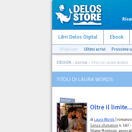
Rice
Libri Delos Digital
Ebook
Sfoglia per
Ultimi arrivi
Prossime u
EBOOK
>
AUTORI
> TITOLI DI LAURA WORDS
TITOLI DI LAURA WORDS
EBOOK
Oltre il limite
di
Laura Words
| romanzo
Senza sfumature
n. 187 -
Shane Morrison, avvocat