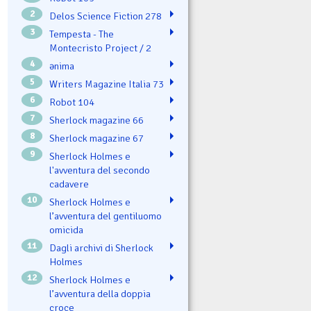
2
Delos Science Fiction 278
3
Tempesta - The
Montecristo Project / 2
4
ənima
5
Writers Magazine Italia 73
6
Robot 104
7
Sherlock magazine 66
8
Sherlock magazine 67
9
Sherlock Holmes e
l'avventura del secondo
cadavere
10
Sherlock Holmes e
l’avventura del gentiluomo
omicida
11
Dagli archivi di Sherlock
Holmes
12
Sherlock Holmes e
l’avventura della doppia
croce