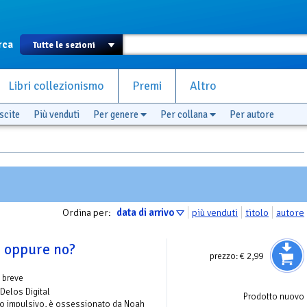
rca
Libri collezionismo
Premi
Altro
scite
Più venduti
Per genere
Per collana
Per autore
Ordina per:
data di arrivo
più venduti
titolo
autore
… oppure no?
prezzo:
€ 2,99
 breve
 Delos Digital
Prodotto nuovo
o impulsivo, è ossessionato da Noah