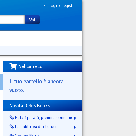
Fai login o registrati
Vai
Nel carrello
Il tuo carrello è ancora
vuoto.
Novità Delos Books
🗞️ Patatì patatà, picinina come me
🗞️ La Fabbrica dei Futuri
👻 Codice Nero