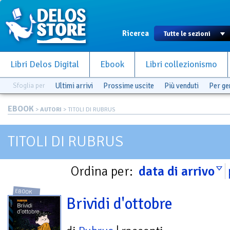
Ricerca
Libri Delos Digital
Ebook
Libri collezionismo
Sfoglia per
Ultimi arrivi
Prossime uscite
Più venduti
Per g
EBOOK
>
AUTORI
> TITOLI DI RUBRUS
TITOLI DI RUBRUS
Ordina per:
data di arrivo
EBOOK
Brividi d'ottobre