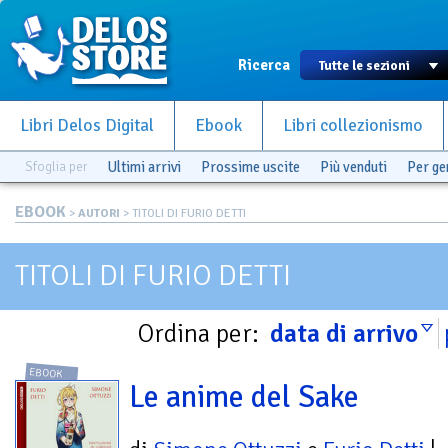
Ricerca
Libri Delos Digital
Ebook
Libri collezionismo
Sfoglia per
Ultimi arrivi
Prossime uscite
Più venduti
Per g
EBOOK
>
AUTORI
> TITOLI DI FURIO DETTI
TITOLI DI FURIO DETTI
Ordina per:
data di arrivo
EBOOK
Le anime del Sake