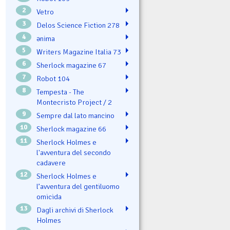
2
Vetro
3
Delos Science Fiction 278
4
ənima
5
Writers Magazine Italia 73
6
Sherlock magazine 67
7
Robot 104
8
Tempesta - The
Montecristo Project / 2
9
Sempre dal lato mancino
10
Sherlock magazine 66
11
Sherlock Holmes e
l'avventura del secondo
cadavere
12
Sherlock Holmes e
l’avventura del gentiluomo
omicida
13
Dagli archivi di Sherlock
Holmes