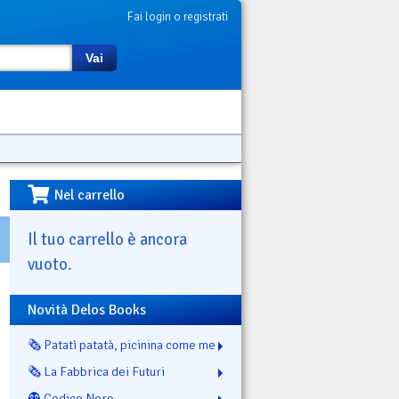
Fai login o registrati
Vai
Nel carrello
Il tuo carrello è ancora
vuoto.
Novità Delos Books
🗞️ Patatì patatà, picinina come me
🗞️ La Fabbrica dei Futuri
👻 Codice Nero