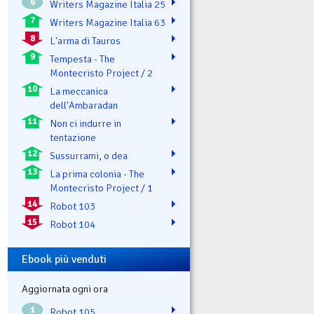
6
Writers Magazine Italia 25
7
Writers Magazine Italia 63
8
L'arma di Tauros
9
Tempesta - The
Montecristo Project / 2
10
La meccanica
dell'Ambaradan
11
Non ci indurre in
tentazione
12
Sussurrami, o dea
13
La prima colonia - The
Montecristo Project / 1
14
Robot 103
15
Robot 104
Ebook più venduti
Aggiornata ogni ora
1
Robot 105