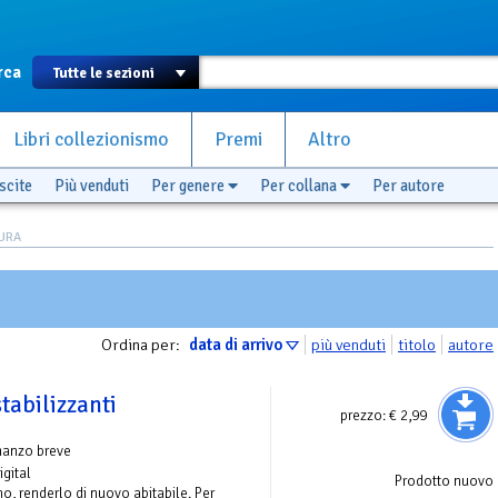
rca
Libri collezionismo
Premi
Altro
scite
Più venduti
Per genere
Per collana
Per autore
MURA
Ordina per:
data di arrivo
più venduti
titolo
autore
tabilizzanti
prezzo:
€ 2,99
manzo breve
igital
Prodotto nuovo
no, renderlo di nuovo abitabile. Per