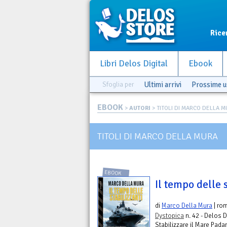
Rice
Libri Delos Digital
Ebook
Sfoglia per
Ultimi arrivi
Prossime u
EBOOK
>
AUTORI
> TITOLI DI MARCO DELLA 
TITOLI DI MARCO DELLA MURA
EBOOK
Il tempo delle s
di
Marco Della Mura
| ro
Dystopica
n. 42 - Delos D
Stabilizzare il Mare Pada