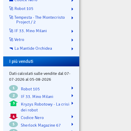
🚀 Robot 105
🚀 Tempesta - The Montecristo
Project / 2
🚀 IF 33. Mino Milani
🚀 Vetro
🔫 La Mantide Orchidea
I più venduti
Dati calcolati sulle vendite dal 07-
07-2026 al 05-08-2026
1
Robot 105
2
IF 33. Mino Milani
3
Kryzys Robotowy - La crisi
dei robot
4
Codice Nero
5
Sherlock Magazine 67