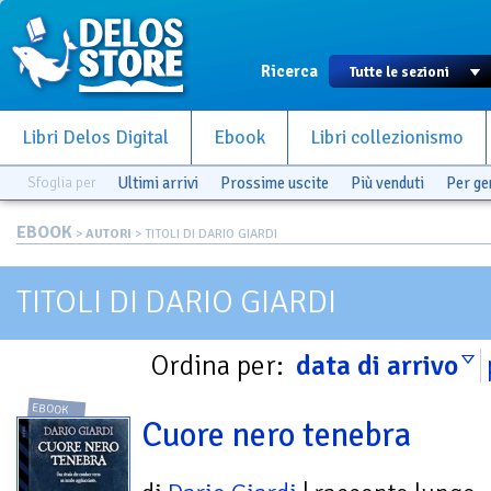
Ricerca
Libri Delos Digital
Ebook
Libri collezionismo
Sfoglia per
Ultimi arrivi
Prossime uscite
Più venduti
Per g
EBOOK
>
AUTORI
> TITOLI DI DARIO GIARDI
TITOLI DI DARIO GIARDI
Ordina per:
data di arrivo
EBOOK
Cuore nero tenebra