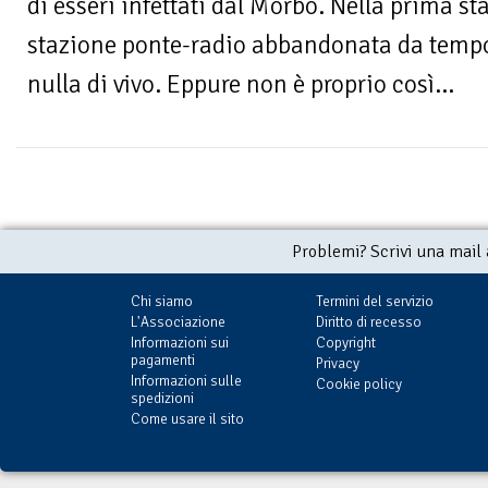
di esseri infettati dal Morbo. Nella prima st
stazione ponte-radio abbandonata da tempo
nulla di vivo. Eppure non è proprio così...
Problemi? Scrivi una mail
Chi siamo
Termini del servizio
L'Associazione
Diritto di recesso
Informazioni sui
Copyright
pagamenti
Privacy
Informazioni sulle
Cookie policy
spedizioni
Come usare il sito