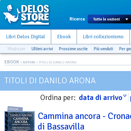
Ricerca
Libri Delos Digital
Ebook
Libri collezionismo
Sfoglia per
Ultimi arrivi
Prossime uscite
Più venduti
Per g
EBOOK
>
AUTORI
> TITOLI DI DANILO ARONA
TITOLI DI DANILO ARONA
Ordina per:
data di arrivo
EBOOK
Cammina ancora - Crona
di Bassavilla