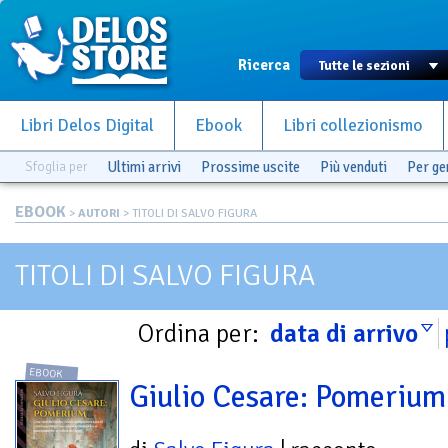
Ricerca
Libri Delos Digital
Ebook
Libri collezionismo
Sfoglia per
Ultimi arrivi
Prossime uscite
Più venduti
Per g
EBOOK
>
AUTORI
> TITOLI DI SALVO FIGURA
TITOLI DI SALVO FIGURA
Ordina per:
data di arrivo
EBOOK
Giulio Cesare: Pomerium