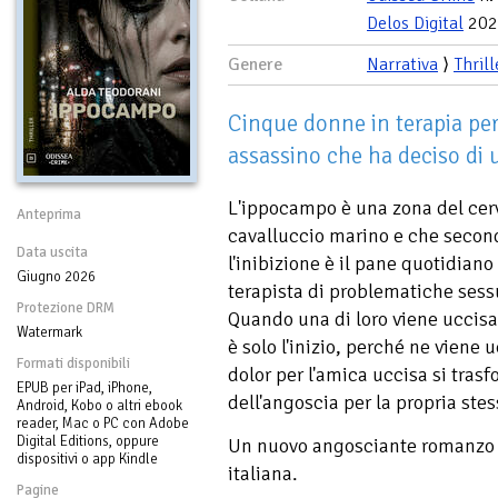
Delos Digital
202
Genere
Narrativa
⟩
Thrill
Cinque donne in terapia per
assassino che ha deciso di u
L'ippocampo è una zona del cerv
Anteprima
cavalluccio marino e che secondo
Data uscita
l'inibizione è il pane quotidiano
Giugno 2026
terapista di problematiche sess
Protezione DRM
Quando una di loro viene uccisa 
Watermark
è solo l'inizio, perché ne viene uc
Formati disponibili
dolor per l'amica uccisa si tras
EPUB per iPad, iPhone,
dell'angoscia per la propria stes
Android, Kobo o altri ebook
reader, Mac o PC con Adobe
Digital Editions, oppure
Un nuovo angosciante romanzo d
dispositivi o app Kindle
italiana.
Pagine