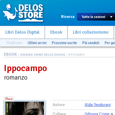
Ricerca
Libri Delos Digital
Ebook
Libri collezionismo
Sfoglia per
Ultimi arrivi
Prossime uscite
Più venduti
Per g
EBOOK
>
ODISSEA CRIME DELOS DIGITAL
> IPPOCAMPO
Ippocampo
romanzo
Autore
Alda Teodorani
Collana
Odissea Crime
n.