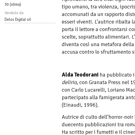
30 (stima)
tipo umano, tra violenza, ipocris
Venduto da
accomunati da un rapporto distor
Delos Digital srl
esseri viventi. L’autrice ribalta
porta il lettore a confrontarsi 
scelte, soprattutto alimentari. 
diventa così una metafora della
accusa contro lo sfruttamento si
Alda Teodorani
ha pubblicato 
delirio
, con Granata Press nel 
con Carlo Lucarelli, Loriano Mac
partecipato alla famigerata ant
(Einaudi, 1996).
Autrice di culto dell’horror-noir 
duecento pubblicazioni tra roma
Ha scritto per i fumetti e il cin