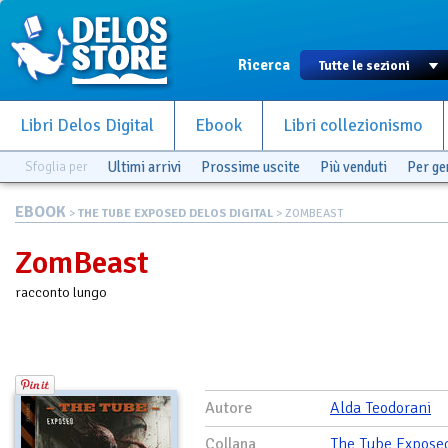
Ricerca
Libri Delos Digital
Ebook
Libri collezionismo
Sfoglia per
Ultimi arrivi
Prossime uscite
Più venduti
Per g
EBOOK
>
THE TUBE EXPOSED DELOS DIGITAL
> ZOMBEAST
ZomBeast
racconto lungo
Autore
Alda Teodorani
Collana
The Tube Expose