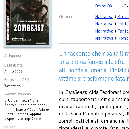
Delos Digital
202
Genere
Narrativa
⟩
Brevi
Narrativa
⟩
Fanta
Narrativa
⟩
Fanta
Narrativa
⟩
Horro
Un racconto che ribalta il 
Anteprima
una critica feroce allo sfr
Data uscita
all’ipocrisia umana. L’inizio
Aprile 2026
vittime si trasformano fatal
Protezione DRM
Watermark
In
ZomBeast
, Alda Teodorani cos
Formati disponibili
cui il rapporto tra uomo e anim
EPUB per iPad, iPhone,
Android, Kobo o altri ebook
divorato animali, i protagonisti
reader, Mac o PC con Adobe
della società contemporanea, di
Digital Editions, oppure
dispositivi o app Kindle
zombificati che si formano nei 
Pagine
riprendersi la loro vita. Ogni r