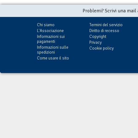
Problemi? Scrivi una mail
Chi siamo
Termini del servizio
L'Associazione
Diritto di recesso
Informazioni sui
Copyright
pagamenti
Privacy
Informazioni sulle
Cookie policy
spedizioni
Come usare il sito