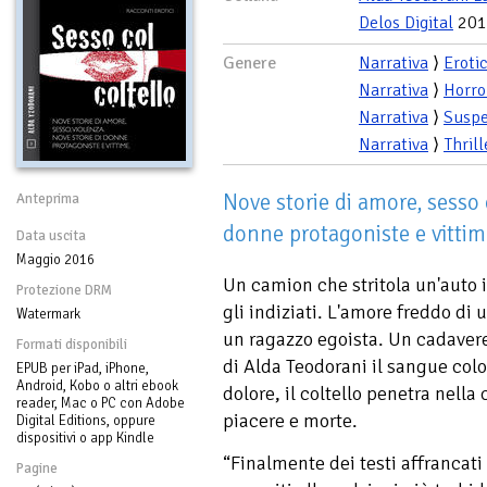
Delos Digital
201
Genere
Narrativa
⟩
Eroti
Narrativa
⟩
Horro
Narrativa
⟩
Susp
Narrativa
⟩
Thrill
Nove storie di amore, sesso 
Anteprima
donne protagoniste e vittim
Data uscita
Maggio 2016
Un camion che stritola un'auto 
Protezione DRM
gli indiziati. L'amore freddo di
Watermark
un ragazzo egoista. Un cadavere 
Formati disponibili
di Alda Teodorani il sangue colo
EPUB per iPad, iPhone,
Android, Kobo o altri ebook
dolore, il coltello penetra nella
reader, Mac o PC con Adobe
piacere e morte.
Digital Editions, oppure
dispositivi o app Kindle
“Finalmente dei testi affrancati
Pagine