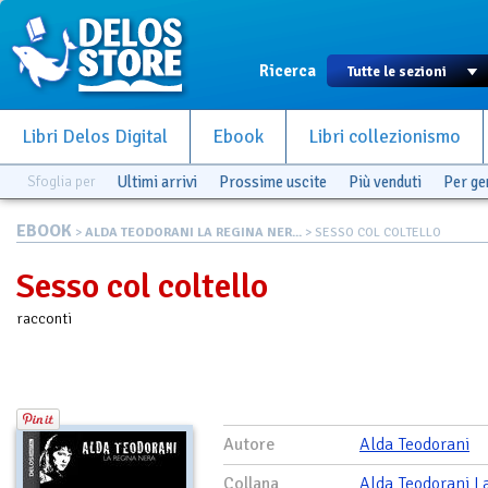
Ricerca
Libri Delos Digital
Ebook
Libri collezionismo
Sfoglia per
Ultimi arrivi
Prossime uscite
Più venduti
Per g
EBOOK
>
ALDA TEODORANI LA REGINA NER...
> SESSO COL COLTELLO
Sesso col coltello
racconti
Autore
Alda Teodorani
Collana
Alda Teodorani L