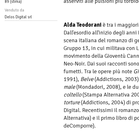
asserviti alle pulsioni più torbi
89 (stima)
Venduto da
Delos Digital srl
Alda Teodorani
è tra i maggiori 
Dall'esordio all'inizio degli anni
scena italiana del romanzo di g
Gruppo 13, in cui militava con Lu
movimento della Gioventù Cannib
Neo-Noir. Dai suoi racconti sono s
fumetti. Tra le opere più note
Gi
1991),
Belve
(Addictions, 2003)
male
(Mondadori, 2008), e le d
coltello
(Stampa Alternativa 20
torture
(Addictions, 2004) di p
Digital. Recentissimi il romanz
Alternativa) e il primo libro di 
deComporre).