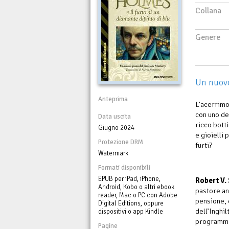
Collana
Genere
Un nuovo
Anteprima
L’acerrimo
con uno de
Data uscita
ricco bott
Giugno 2024
e gioielli 
Protezione DRM
furti?
Watermark
Formati disponibili
EPUB per iPad, iPhone,
Robert V.
Android, Kobo o altri ebook
pastore an
reader, Mac o PC con Adobe
pensione, 
Digital Editions, oppure
dell’Inghil
dispositivi o app Kindle
programma
Pagine