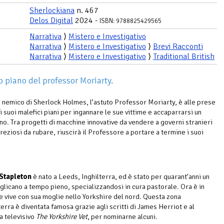
Sherlockiana
n. 467
Delos Digital
2024 -
ISBN: 9788825429565
Narrativa
⟩
Mistero e Investigativo
Narrativa
⟩
Mistero e Investigativo
⟩
Brevi Racconti
Narrativa
⟩
Mistero e Investigativo
⟩
Traditional British
 piano del professor Moriarty.
 nemico di Sherlock Holmes, l’astuto Professor Moriarty, è alle prese
i suoi malefici piani per ingannare le sue vittime e accaparrarsi un
ino. Tra progetti di macchine innovative da vendere a governi stranieri
preziosi da rubare, riuscirà il Professore a portare a termine i suoi
 Stapleton
è nato a Leeds, Inghilterra, ed è stato per quarant’anni un
glicano a tempo pieno, specializzandosi in cura pastorale. Ora è in
e vive con sua moglie nello Yorkshire del nord. Questa zona
terra è diventata famosa grazie agli scritti di James Herriot e al
 televisivo
The Yorkshire Vet
, per nominarne alcuni.