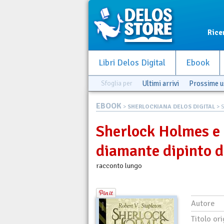
Rice
Libri Delos Digital
Ebook
Sfoglia per
Ultimi arrivi
Prossime u
EBOOK
>
SHERLOCKIANA DELOS DIGITAL
> S
Sherlock Holmes e i
diamante dipinto d
racconto lungo
Autore
Titolo ori