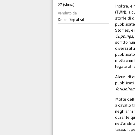
27 (stima)
Inoltre, è
(TWN), a c
Venduto da
storie di d
Delos Digital srl
pubblicate
Stories, e
Clippings
,
scritto nu
diversi alt
pubblicato
molti anni
legate al 
Alcuni di 
pubblicati 
Yorkshirem
Molte dell
a cavallo t
negli anni 
durante qu
nell’archit
tasca. Il 