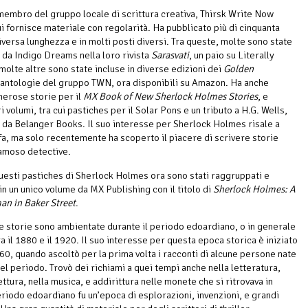
 membro del gruppo locale di scrittura creativa, Thirsk Write Now
ui fornisce materiale con regolarità. Ha pubblicato più di cinquanta
iversa lunghezza e in molti posti diversi. Tra queste, molte sono state
 da Indigo Dreams nella loro rivista
Sarasvati
, un paio su Literally
 molte altre sono state incluse in diverse edizioni dei
Golden
 antologie del gruppo TWN, ora disponibili su Amazon. Ha anche
merose storie per il
MX Book of New Sherlock Holmes Stories
, e
ri volumi, tra cui pastiches per il Solar Pons e un tributo a H.G. Wells,
 da Belanger Books. Il suo interesse per Sherlock Holmes risale a
 fa, ma solo recentemente ha scoperto il piacere di scrivere storie
famoso detective.
questi pastiches di Sherlock Holmes ora sono stati raggruppati e
in un unico volume da MX Publishing con il titolo di
Sherlock Holmes: A
an in Baker Street
.
e storie sono ambientate durante il periodo edoardiano, o in generale
ra il 1880 e il 1920. Il suo interesse per questa epoca storica è iniziato
’60, quando ascoltò per la prima volta i racconti di alcune persone nate
el periodo. Trovò dei richiami a quei tempi anche nella letteratura,
ettura, nella musica, e addirittura nelle monete che si ritrovava in
periodo edoardiano fu un’epoca di esplorazioni, invenzioni, e grandi