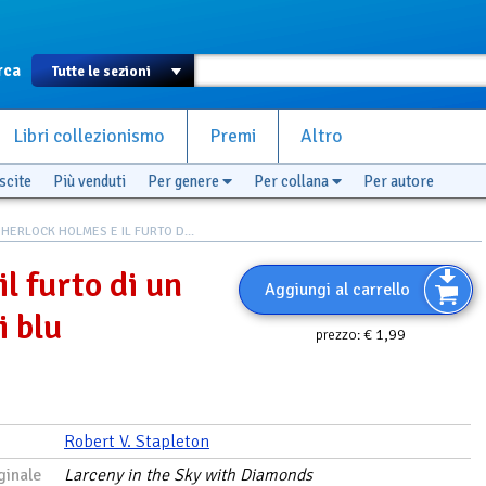
rca
Libri collezionismo
Premi
Altro
scite
Più venduti
Per genere
Per collana
Per autore
HERLOCK HOLMES E IL FURTO D...
l furto di un
Aggiungi al carrello
i blu
€ 1,99
prezzo:
Robert V. Stapleton
ginale
Larceny in the Sky with Diamonds