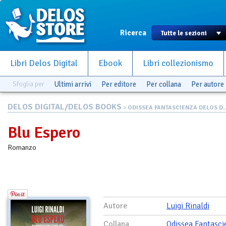
Ricerca
Libri Delos Digital
Ebook
Libri collezionismo
Sfoglia per
Ultimi arrivi
Per editore
Per collana
Per autore
DELOS DIGITAL/DELOS BOOKS
>
ODISSEA FANTASCIENZA DELOS D..
Blu Espero
Romanzo
Autore
Luigi Rinaldi
Collana
Odissea Fantasci