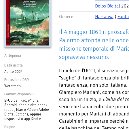
Delos Digital
202
Genere
Narrativa
⟩
Fanta
Il 4 maggio 1861 il pirosca
Palermo affonda nelle onde 
missione temporale di Maria
Anteprima
sopravviva nessuno.
Data uscita
Il ciclo dell'UCCI, il servizio seg
Aprile 2024
“saghe” di fantascienza più brill
Protezione DRM
fantascienza, non solo italiana. 
Watermark
Giampiero Mariani, come ha con
Formati disponibili
saga ha un inizio, e
L'alba del 
EPUB per iPad, iPhone,
Android, Kobo o altri ebook
serie che ha raccolto due premi 
reader, Mac o PC con Adobe
momento per Mariani di abbando
Digital Editions, oppure
dispositivi o app Kindle
Carabinieri e imparare perché n
Pagine
delle Macchine del Tempo col pi