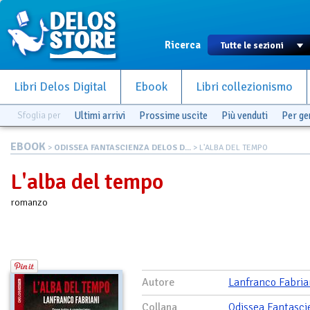
Ricerca
Libri Delos Digital
Ebook
Libri collezionismo
Sfoglia per
Ultimi arrivi
Prossime uscite
Più venduti
Per g
EBOOK
>
ODISSEA FANTASCIENZA DELOS D...
> L'ALBA DEL TEMPO
L'alba del tempo
romanzo
Autore
Lanfranco Fabria
Collana
Odissea Fantasci