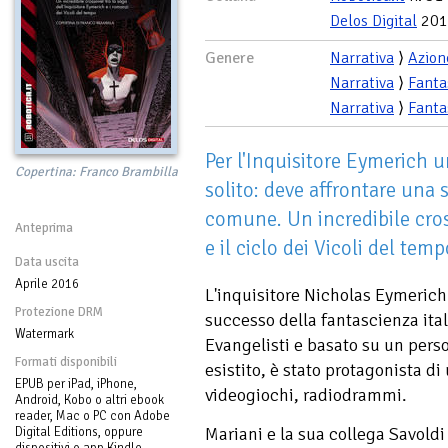
Delos Digital
201
Genere
Narrativa
⟩
Azion
Narrativa
⟩
Fanta
Narrativa
⟩
Fanta
Per l'Inquisitore Eymerich u
Copertina: Franco Brambilla
solito: deve affrontare una 
comune. Un incredibile cross
Anteprima
e il ciclo dei Vicoli del temp
Data uscita
Aprile 2016
L'inquisitore Nicholas Eymerich
Protezione DRM
successo della fantascienza ital
Watermark
Evangelisti e basato su un pers
Formati disponibili
esistito, è stato protagonista di
EPUB per iPad, iPhone,
videogiochi, radiodrammi.
Android, Kobo o altri ebook
reader, Mac o PC con Adobe
Mariani e la sua collega Savoldi
Digital Editions, oppure
dispositivi o app Kindle