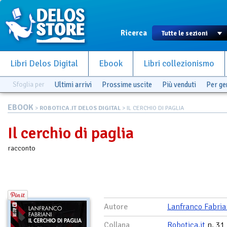
Ricerca
Libri Delos Digital
Ebook
Libri collezionismo
Sfoglia per
Ultimi arrivi
Prossime uscite
Più venduti
Per g
EBOOK
>
ROBOTICA.IT DELOS DIGITAL
> IL CERCHIO DI PAGLIA
Il cerchio di paglia
racconto
Autore
Lanfranco Fabria
Collana
Robotica.it
n. 31