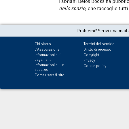
Fabriani Delos Books ha pubbli
dello spazio
, che raccoglie tutti
Problemi? Scrivi una mail
Chi siamo
Termini del servizio
L'Associazione
Diritto di recesso
Informazioni sui
Copyright
pagamenti
Privacy
Informazioni sulle
Cookie policy
spedizioni
Come usare il sito