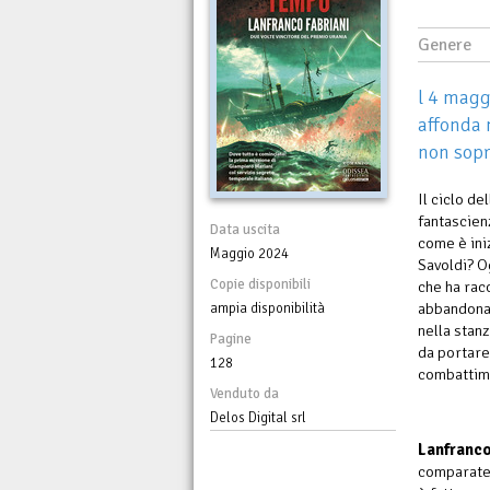
Genere
l 4 magg
affonda 
non sopr
Il ciclo de
fantascienz
Data uscita
come è ini
Maggio 2024
Savoldi? Og
Copie disponibili
che ha rac
abbandonar
ampia disponibilità
nella stan
Pagine
da portare
128
combattime
Venduto da
Delos Digital srl
Lanfranco
comparate 