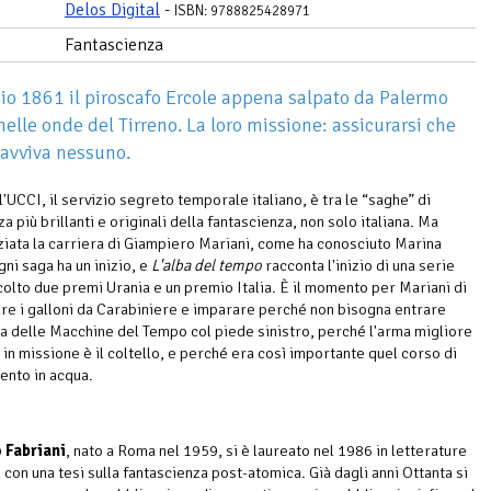
Delos Digital
-
ISBN: 9788825428971
Fantascienza
io 1861 il piroscafo Ercole appena salpato da Palermo
nelle onde del Tirreno. La loro missione: assicurarsi che
avviva nessuno.
ll'UCCI, il servizio segreto temporale italiano, è tra le “saghe” di
a più brillanti e originali della fantascienza, non solo italiana. Ma
ziata la carriera di Giampiero Mariani, come ha conosciuto Marina
ni saga ha un inizio, e
L'alba del tempo
racconta l'inizio di una serie
colto due premi Urania e un premio Italia. È il momento per Mariani di
e i galloni da Carabiniere e imparare perché non bisogna entrare
za delle Macchine del Tempo col piede sinistro, perché l'arma migliore
 in missione è il coltello, e perché era così importante quel corso di
nto in acqua.
 Fabriani
, nato a Roma nel 1959, si è laureato nel 1986 in letterature
con una tesi sulla fantascienza post-atomica. Già dagli anni Ottanta si