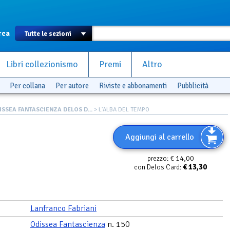
rca
Libri collezionismo
Premi
Altro
Per collana
Per autore
Riviste e abbonamenti
Pubblicità
ISSEA FANTASCIENZA DELOS D...
> L'ALBA DEL TEMPO
Aggiungi al carrello
€ 14,00
prezzo:
€
13,30
con Delos Card:
Lanfranco Fabriani
Odissea Fantascienza
n. 150